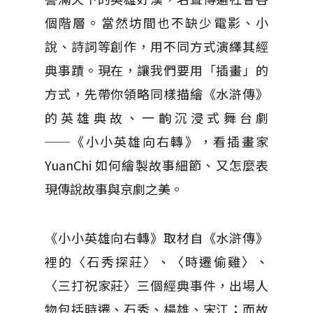
個階層。當然坊間也不缺少電影、小
說、詩詞等創作，用不同方式演繹其經
典事蹟。現在，讓我們要用「插畫」的
方式，先帶你領略同樣描繪《水滸傳》
的英雄典故、一齣沉浸式舞台劇
──《小小英雄向右轉》，看插畫家
YuanChi 如何繪製故事細節、又怎麼表
現傳說故事與京劇之美。
《小小英雄向右轉》取材自《水滸傳》
裡的〈石秀探莊〉、〈時遷偷雞〉、
〈三打祝家莊〉三個經典事件，出場人
物包括時遷、石秀、楊雄、宋江；而故