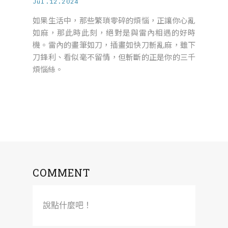
Jul.12.2024
如果生活中，那些繁瑣零碎的煩惱，正讓你心亂
如麻，那此時此刻，絕對是與雷內相遇的好時
機。雷內的畫筆如刀，插畫如快刀斬亂麻，雖下
刀鋒利、看似毫不留情，但斬斷的正是你的三千
煩惱絲。
COMMENT
說點什麼吧！