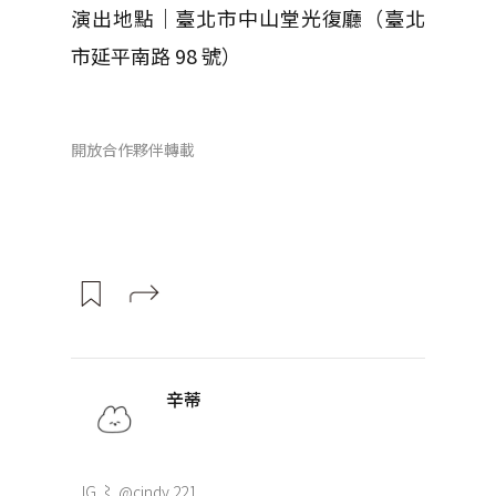
演出地點｜臺北市中山堂光復廳（臺北
市延平南路 98 號）
開放合作夥伴轉載
辛蒂
IG ⌇ @cindy.221_