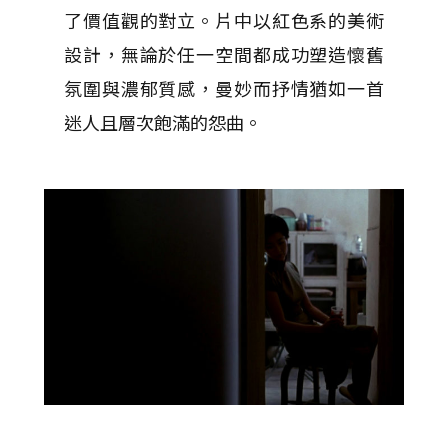
了價值觀的對立。片中以紅色系的美術
設計，無論於任一空間都成功塑造懷舊
氛圍與濃郁質感，曼妙而抒情猶如一首
迷人且層次飽滿的怨曲。