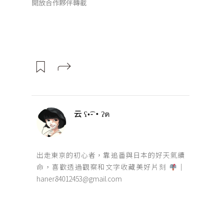
開放合作夥伴轉載
云 ʕ•͡-•ʔฅ
出走東京的初心者，靠追番與日本的好天氣續
命，喜歡透過觀察和文字收藏美好片刻
｜
haner84012453@gmail.com