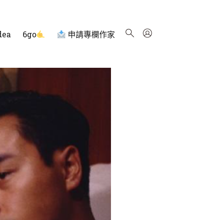
dea
6go
申請專欄作家