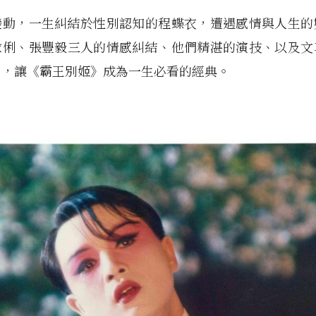
變動，一生糾結於性別認知的程蝶衣，遭遇感情與人生的
鞏俐、張豐毅三人的情感糾結、他們精湛的演技、以及文
力，讓《霸王別姬》成為一生必看的經典。