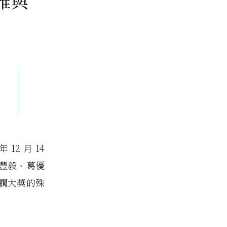
雅與
12 月 14
豐毅、葛優
櫚大獎的殊