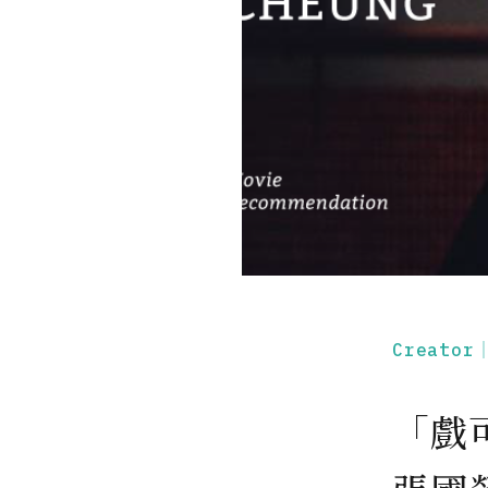
Creato
「戲