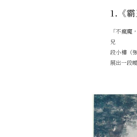
1.《
「不瘋魔
兄
段小樓（
展出一段