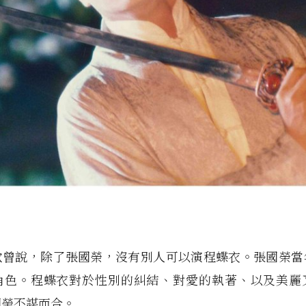
歌曾說，除了張國榮，沒有別人可以演程蝶衣。張國榮當
角色。程蝶衣對於性別的糾結、對愛的執著、以及美麗
國榮不謀而合。