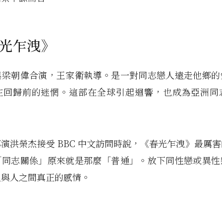
春光乍洩》
與梁朝偉合演，王家衛執導。是一對同志戀人遠走他鄉的
在回歸前的迷惘。這部在全球引起迴響，也成為亞洲同
演洪榮杰接受 BBC 中文訪問時說，《春光乍洩》最厲
「同志關係」原來就是那麼「普通」。放下同性戀或異性
人與人之間真正的感情。