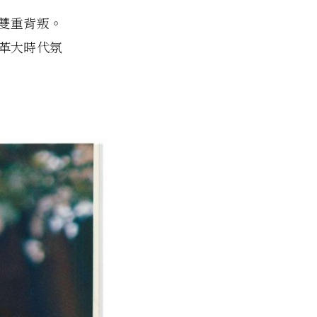
雙重背叛。
革大時代氛