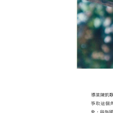
導演陳凱
爭取這個
象，與張