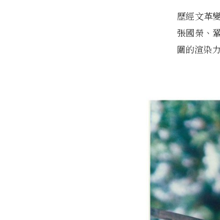
歷經文革
張國榮、
圍的渲染