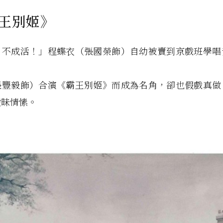
霸王別姬》
，不成活！」程蝶衣（張國榮飾）自幼被賣到京戲班學唱
張豐毅飾）合演《霸王別姬》而成為名角，卻也假戲真做
曖昧情愫。