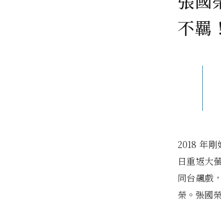
張國
不羈
2018 年
日重返大
同台飆戲
榮。張國