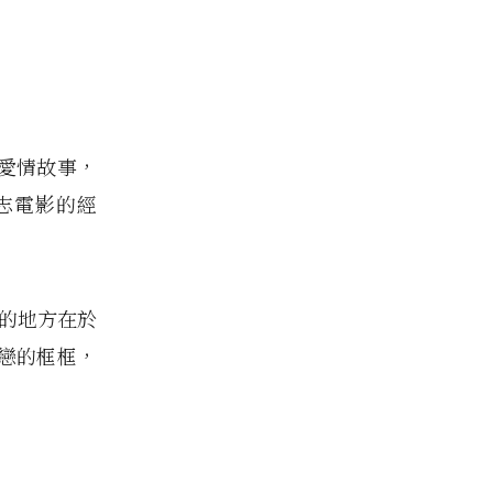
愛情故事，
志電影的經
害的地方在於
戀的框框，