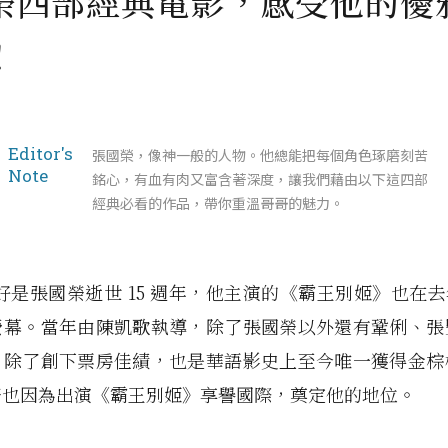
榮四部經典電影，感受他的優
！
Editor's
張國榮，像神一般的人物。他總能把每個角色琢磨刻苦
Note
銘心，有血有肉又富含著深度，讓我們藉由以下這四部
經典必看的作品，帶你重溫哥哥的魅力。
剛好是張國榮逝世 15 週年，他主演的《霸王別姬》也在去年 
螢幕。當年由陳凱歌執導，除了張國榮以外還有鞏俐、張
，除了創下票房佳績，也是華語影史上至今唯一獲得金棕
榮也因為出演《霸王別姬》享譽國際，奠定他的地位。