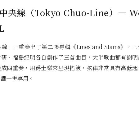
中央線（Tokyo Chuo-Line）— We
L
線」三重奏出了第二張專輯《Lines and Stains》，
竹研、福島紀明各自創作了三首曲目，大半歌曲都有謝明
變成四重奏，用爵士樂來呈現搖滾，弦律非常具有高低起
紅酒一併享用。