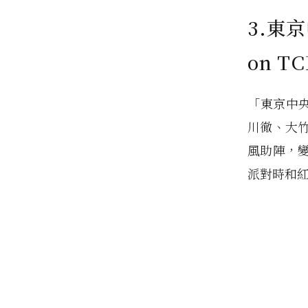
3.東京
on TC
「東京中央
川徹、大
風助陣，
派對時和