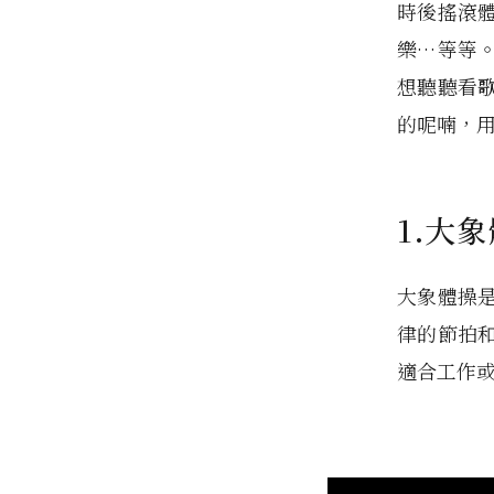
時後搖滾
樂…等等
想聽聽看
的呢喃，
1.大象
大象體操
律的節拍
適合工作