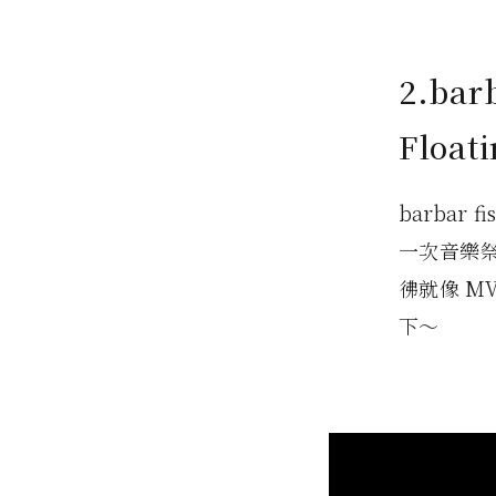
2.ba
Float
barba
一次音樂
彿就像 M
下～