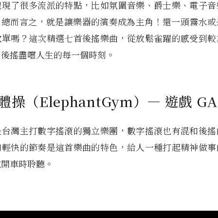
體現了很多流派的特點，比如氛圍音樂、爵士樂、電子音
。總而言之，就是讓樂器的演奏成為主角！還一頭霧水或
歌單嗎？這次精選七首後搖樂曲，從放鬆雀躍的感受到較
用後搖盡嚐人生的每一個時刻。
體操（ElephantGym）— 遊戲 G
是台灣主打數字搖滾的獨立樂團，數字搖滾也有混和後搖
和輕快的節奏是這首樂曲的特色，給人一種打起精神做事
或開車時聆聽。