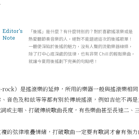
！
Editor's
「後搖」是什麼？有什麼特別的？對於喜歡搖滾樂或是
Note
熱愛聽節奏音樂的人，絕對不能錯過這次的後搖歌單！
一聽便深陷於後搖的魅力，沒有人聲的流動樂器線條，
除了打中心底深處的弦律，也有非常 Chill 的輕鬆樂曲，
就讓今夏用後搖劃下完美的句點吧！
st-rock）是搖滾樂的延伸，所用的樂器一般與搖滾樂相
律、音色及和絃等等都有別於傳統搖滾，例如吉他不再是
歌詞或主唱、打破傳統歌曲長度，有些樂曲甚至長達二、
重複的弦律堆疊情緒，打破歌曲一定要有歌詞才會有張力