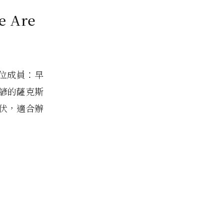
 Are
三位成員：早
諺的薩克斯
伏，適合辦