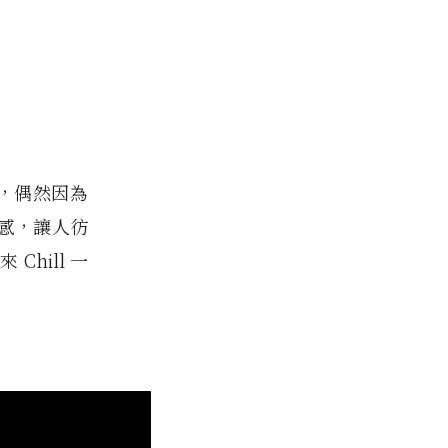
見，偶然因為
感，讓人彷
hill 一