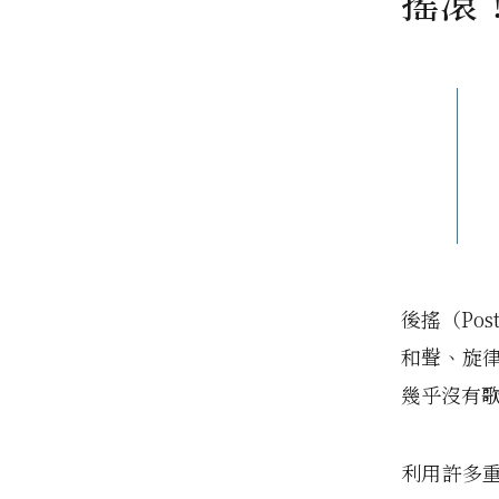
搖滾
後搖（Po
和聲、旋
幾乎沒有
利用許多