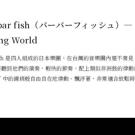
rbar fish（バーバーフィッシュ）—
ing World
r fish 是四人組成的日本樂團，在台灣的音樂圈內還不常
祭聽到他們的演奏，輕快的節奏，配上類似非洲鼓的律動
V 中的線條般自由自在地律動、飄浮著，非常適合放鬆時來 C