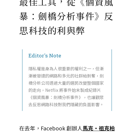
最佳工具，從《個資風
暴：劍橋分析事件》反
思科技的利與弊
Editor's Note
隱私權是身為人很重要的權利之一，但漸
漸被發達的網路和多元的社群給剝奪，劍
橋分析公司透過大量的選民改變整個國家
的走向，Netflix 將事件始末製成紀錄片
《個資風暴：劍橋分析事件》，也讓觀眾
去反思網路科技對我們隱藏的負面影響。
在去年，Facebook 創辦人
馬克・祖克柏