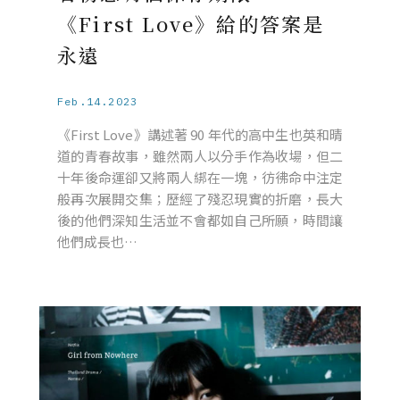
《First Love》給的答案是
永遠
Feb.14.2023
《First Love》講述著 90 年代的高中生也英和晴
道的青春故事，雖然兩人以分手作為收場，但二
十年後命運卻又將兩人綁在一塊，彷彿命中注定
般再次展開交集；歷經了殘忍現實的折磨，長大
後的他們深知生活並不會都如自己所願，時間讓
他們成長也…