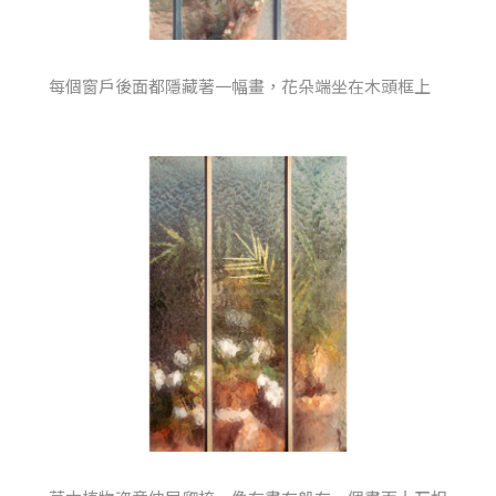
每個窗戶後面都隱藏著一幅畫，花朵端坐在木頭框上