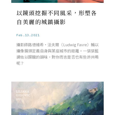
以鏡頭挖掘不同風采，形塑各
自美麗的城鎮攝影
Feb.13.2021
攝影師路德維希・法夫爾（Ludwig Favre）輔以
攝像鏡頭定義自身與某座城市的距離。一張張藍
調佐以朦朧的韻味，對你而言是否也有些許共鳴
呢？