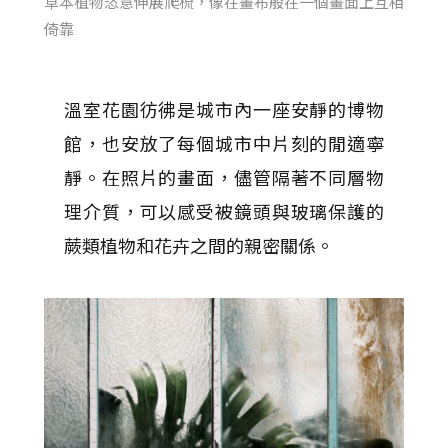
草本植物恣意伸展爬梳，像在畫布般在一個畫面上互相
倚靠
溫室花園彷彿是城市內一座安靜的博物
館，也安放了每個城市中片刻的閒適寧
靜。在照片的畫面，儘管隔著不同層物
理介質，可以感受被鏡頭與玻璃保護的
蕨類植物和花卉之間的親密關係。