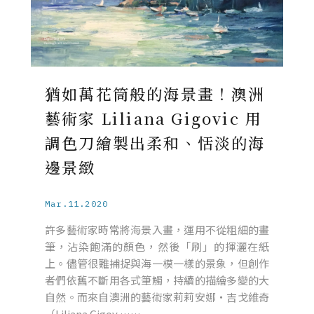
猶如萬花筒般的海景畫！澳洲
藝術家 Liliana Gigovic 用
調色刀繪製出柔和、恬淡的海
邊景緻
Mar.11.2020
許多藝術家時常將海景入畫，運用不從粗細的畫
筆，沾染飽滿的顏色，然後「刷」的揮灑在紙
上。儘管很難捕捉與海一模一樣的景象，但創作
者們依舊不斷用各式筆觸，持續的描繪多變的大
自然。而來自澳洲的藝術家莉莉安娜・吉戈維奇
（Liliana Gigov ……