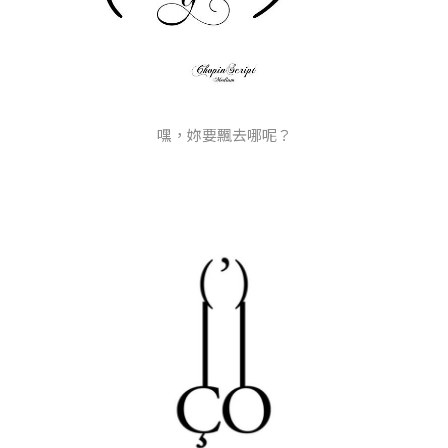
嘿，妳要飄去哪呢？