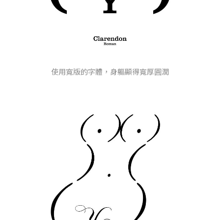
使用寬版的字體，身軀顯得寬厚圓潤