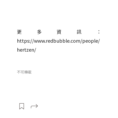
更多資訊：
https://www.redbubble.com/people/
hertzen/
不可轉載