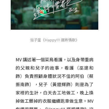
茄子蛋《Happy!!! 運將情歌》
MV 講述著一個菜鳥看護，以及身帶重病
的父親和兒子的故事，看護（巫建和
飾）負責照顧身體狀況不佳的阿伯（蔡
振南飾），兒子（黃鐙輝飾）則是為了
家裡的生計，白天去工地做工，晚上換
掉做工髒掉的衣服繼續跑車做生意。MV
劇情很簡單，《Happy!!! 運將情歌》沒