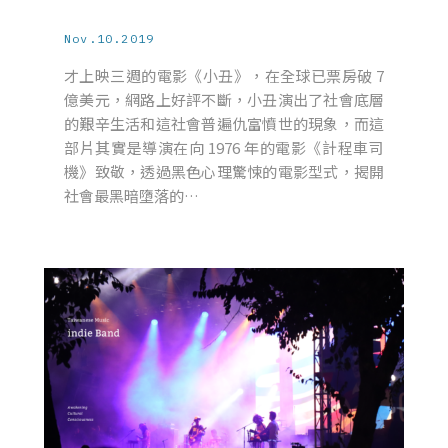
Nov.10.2019
才上映三週的電影《小丑》，在全球已票房破 7
億美元，網路上好評不斷，小丑演出了社會底層
的艱辛生活和這社會普遍仇富憤世的現象，而這
部片其實是導演在向 1976 年的電影《計程車司
機》致敬，透過黑色心理驚悚的電影型式，揭開
社會最黑暗墮落的…