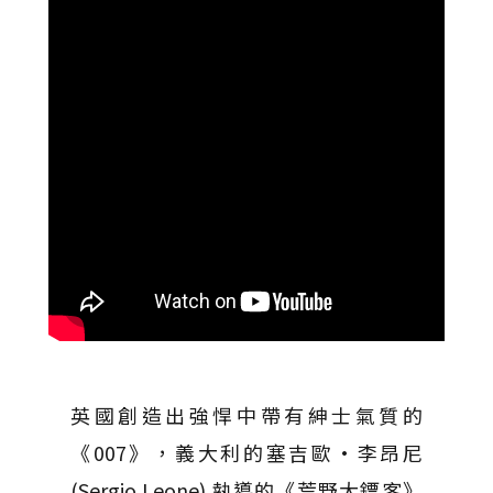
英國創造出強悍中帶有紳士氣質的
《007》，義大利的塞吉歐·李昂尼
(Sergio Leone) 執導的《荒野大鏢客》