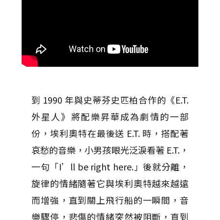
到 1990 年與史蒂芬史匹柏合作的《E.T.
外星人》將配樂昇華成為劇情的一部
份，埃利奧特在最後送 E.T. 時，搭配著
哀愁的音樂，小男孩眼光泛淚看著 E.T.，
一句「I’ll be right here.」後就分離，
旋律的情緒隨著它與埃利奧特越來越遠
而增強，直到關上飛行船的一瞬間，音
樂驟停，悲傷的情緒突然被阻斷，直到