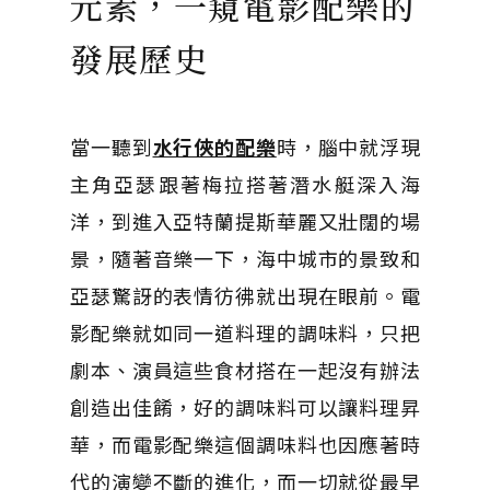
元素，一窺電影配樂的
發展歷史
當一聽到
水行俠的配樂
時，腦中就浮現
主角亞瑟跟著梅拉搭著潛水艇深入海
洋，到進入亞特蘭提斯華麗又壯闊的場
景，隨著音樂一下，海中城市的景致和
亞瑟驚訝的表情彷彿就出現在眼前。電
影配樂就如同一道料理的調味料，只把
劇本、演員這些食材搭在一起沒有辦法
創造出佳餚，好的調味料可以讓料理昇
華，而電影配樂這個調味料也因應著時
代的演變不斷的進化，而一切就從最早