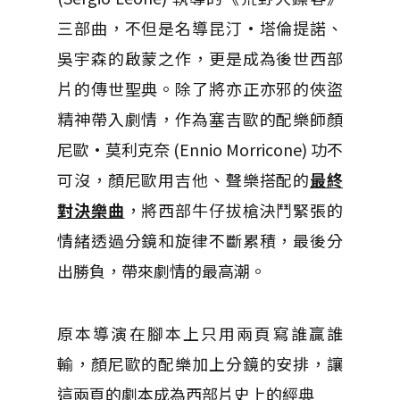
三部曲，不但是名導昆汀·塔倫提諾、
吳宇森的啟蒙之作，更是成為後世西部
片的傳世聖典。除了將亦正亦邪的俠盜
精神帶入劇情，作為塞吉歐的配樂師顏
尼歐·莫利克奈 (Ennio Morricone) 功不
可沒，顏尼歐用吉他、聲樂搭配的
最終
對決樂曲
，將西部牛仔拔槍決鬥緊張的
情緒透過分鏡和旋律不斷累積，最後分
出勝負，帶來劇情的最高潮。
原本導演在腳本上只用兩頁寫誰贏誰
輸，顏尼歐的配樂加上分鏡的安排，讓
這兩頁的劇本成為西部片史上的經典