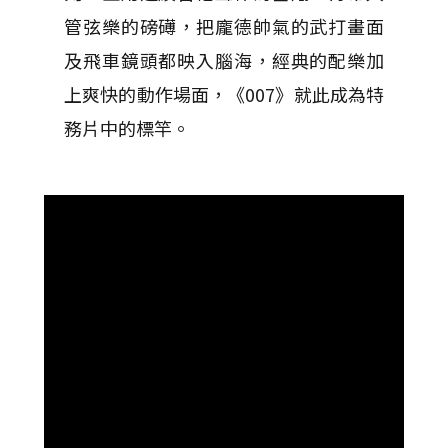
管弦樂的磅礡，把龐德帥氣的武打畫面
及飛車鏡頭都映入腦海，經典的配樂加
上爽快的動作場面，《007》就此成為特
務片中的標竿。