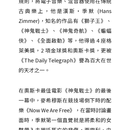
規則，將電子音樂、混音器使用在傳統
古典樂上，他是漢斯‧季默 (Hans
Zimmer)，知名的作品有《獅子王》、
《神鬼戰士》、《神鬼奇航》、《蝙蝠
俠》、《全面啟動》等，他得過 4 座格
萊美獎，2 項金球獎和奧斯卡獎，更被
《The Daily Telegraph》譽為百大在世
的天才之一。
在奧斯卡最佳電影《神鬼戰士》的最後
一幕中，麥希穆斯在競技場倒下時的配
樂《Now We Are Free》，在當時討論畫
面時，季默第一個直覺就是將柔和的女
聲帶入去襯托死亡的悲傷，而雷利‧史