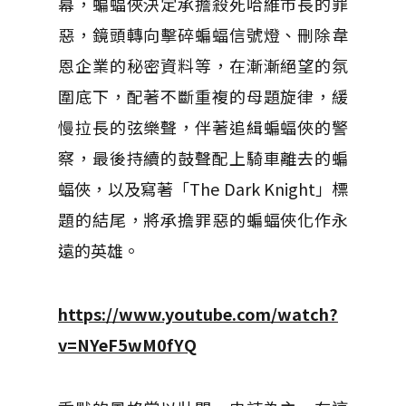
幕，蝙蝠俠決定承擔殺死哈維市長的罪
惡，鏡頭轉向擊碎蝙蝠信號燈、刪除韋
恩企業的秘密資料等，在漸漸絕望的氛
圍底下，配著不斷重複的母題旋律，緩
慢拉長的弦樂聲，伴著追緝蝙蝠俠的警
察，最後持續的鼓聲配上騎車離去的蝙
蝠俠，以及寫著「The Dark Knight」標
題的結尾，將承擔罪惡的蝙蝠俠化作永
遠的英雄。
https://www.youtube.com/watch?
v=NYeF5wM0fYQ