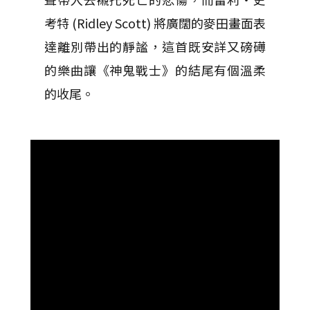
考特 (Ridley Scott) 將廣闊的麥田畫面表
達離別帶出的靜謐，這首既安詳又磅礡
的樂曲讓《神鬼戰士》的結尾有個溫柔
的收尾。