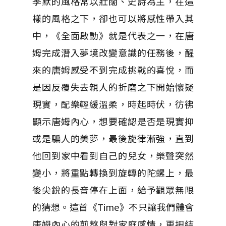
季默的風格常以壯闊、史詩為主，在這
樣的風格之下，卻也可以將感性帶入其
中，《全面啟動》就是代表之一，在唐
姆完成潛入夢境改變意識的任務後，醒
來的唐姆感受不到完成挑戰的喜悅，而
是因反覆失去親人的折磨之下開始懷疑
現實，配樂輕緩溫柔，時起時伏，彷彿
顯示唐姆內心，想要確認是否是現實抑
或是騙人的美夢，最後旋律漸強，直到
他回到家中看到自己的兒女，樂聲突然
變小，將重點轉換到旋轉的陀螺上，最
後尖銳的長音停在上面，給予觀眾無限
的猜想。這首《Time》不只讓我們體會
唐姆內心的煎熬與對家庭感情，更把結