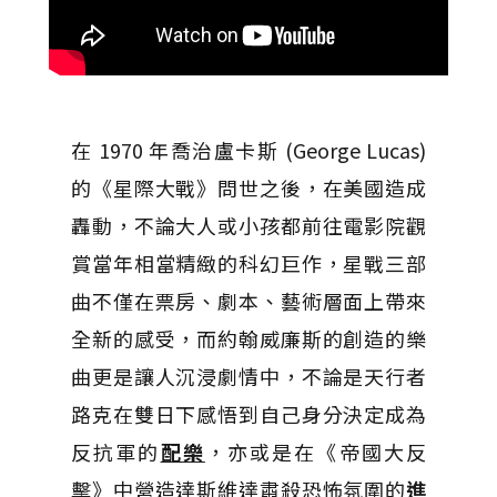
在 1970 年喬治盧卡斯 (George Lucas)
的《星際大戰》問世之後，在美國造成
轟動，不論大人或小孩都前往電影院觀
賞當年相當精緻的科幻巨作，星戰三部
曲不僅在票房、劇本、藝術層面上帶來
全新的感受，而約翰威廉斯的創造的樂
曲更是讓人沉浸劇情中，不論是天行者
路克在雙日下感悟到自己身分決定成為
反抗軍的
配樂
，亦或是在《帝國大反
擊》中營造達斯維達肅殺恐怖氛圍的
進