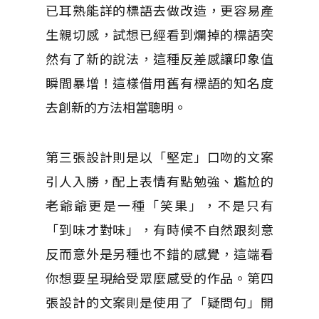
已耳熟能詳的標語去做改造，更容易產
生親切感，試想已經看到爛掉的標語突
然有了新的說法，這種反差感讓印象值
瞬間暴增！這樣借用舊有標語的知名度
去創新的方法相當聰明。
第三張設計則是以「堅定」口吻的文案
引人入勝，配上表情有點勉強、尷尬的
老爺爺更是一種「笑果」，不是只有
「到味才對味」，有時候不自然跟刻意
反而意外是另種也不錯的感覺，這端看
你想要呈現給受眾麼感受的作品。第四
張設計的文案則是使用了「疑問句」開