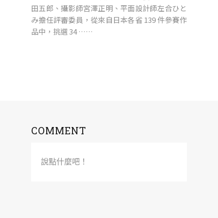
田五郎、攝影師宮澤正明、平面設計師左合ひと
み擔任評審委員，從來自日本各省 139 件參賽作
品中，挑選 34 ……
COMMENT
說點什麼吧！