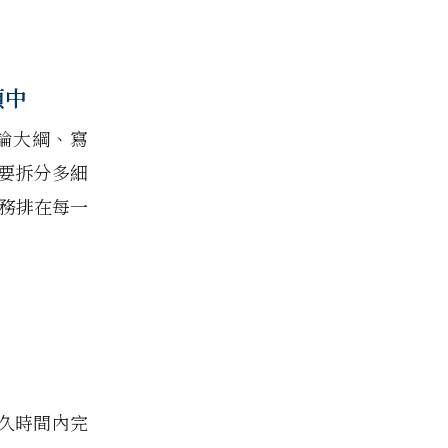
項中
論大綱、寫
要拆分多細
任務排在每一
久時間內完