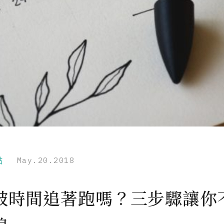
點
May.20.2018
被時間追著跑嗎？三步驟讓你