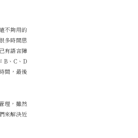
遠不夠用的
很多時間思
己有語言障
 B、C、D
的時間，最後
間管理，雖然
們來解決近