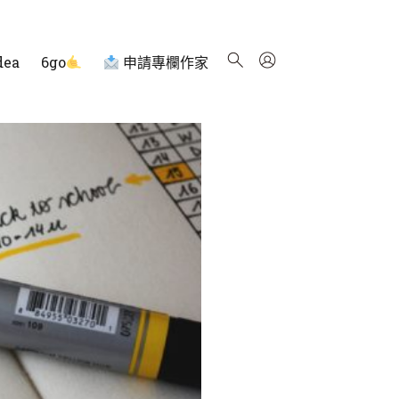
dea
6go
申請專欄作家