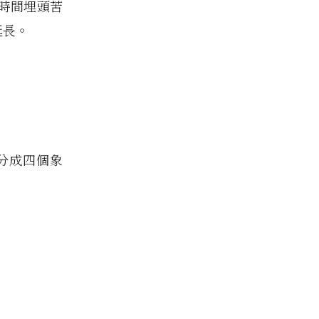
時間埋頭苦
延長。
分成四個象