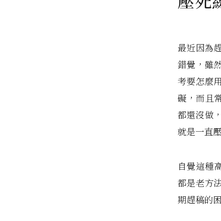
壓死
最近因為
錯覺，雖
考要怎麼
礙，而且常
都還沒做，
就是一直
自覺這種高
都是老方
期趕稿的