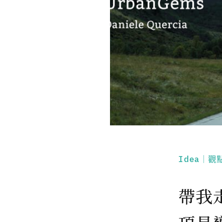
Idea｜觀
帶我走