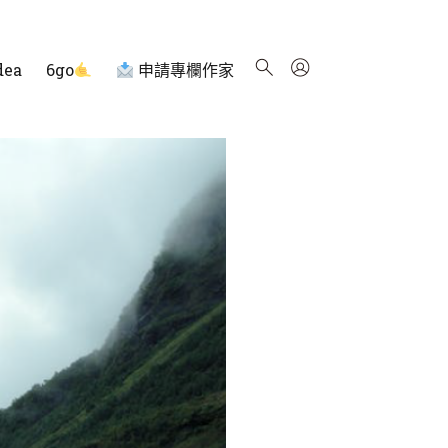
dea
6go
申請專欄作家