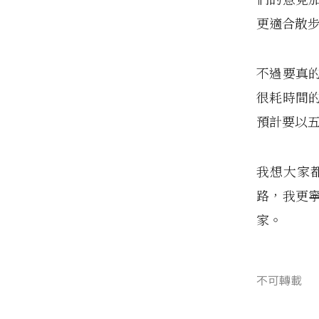
更適合散
不過要真
很耗時間
預計要以
我想大家
路，我更
家。
不可轉載