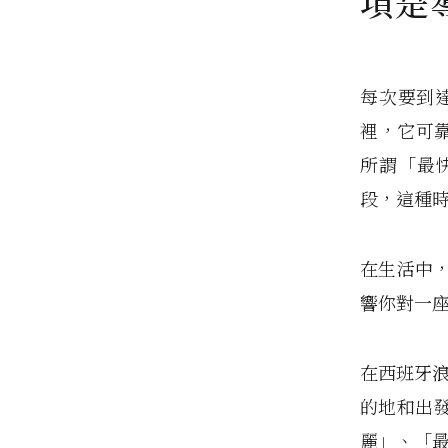
項是
每次要到達
裡，它可靠
所謂「最
段，這種
在生活中
響你對一
在西班牙浪
的地和出
麗」、「