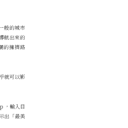
宮一般的城市
 導航出來的
潮的擁擠路
乎就可以影
p ，輸入目
示出「最美