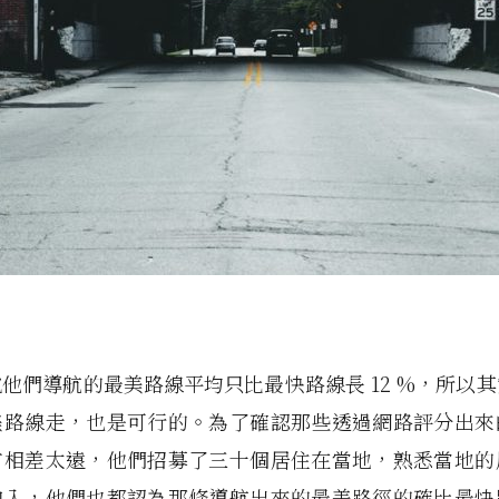
ia 說他們導航的最美路線平均只比最快路線長 12 %，所以
美路線走，也是可行的。為了確認那些透過網路評分出來
有相差太遠，他們招募了三十個居住在當地，熟悉當地的
加入，他們也都認為那條導航出來的最美路徑的確比最快