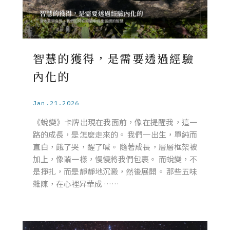
智慧的獲得，是需要透過經驗
內化的
Jan.21.2026
《蛻變》卡牌出現在我面前，像在提醒我，這一
路的成長，是怎麼走來的。 我們一出生，單純而
直白，餓了哭，醒了喊。 隨著成長，層層框架被
加上，像繭一樣，慢慢將我們包裹。 而蛻變，不
是掙扎，而是靜靜地沉澱，然後展開。 那些五味
雜陳，在心裡昇華成 ……