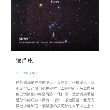
獵戶座
Dec.06.2025
在某個滿是星星的晚上，我遇見了一位獵人。我
不記得自己如何抵達那裡，回過神來，海風與月
色已悄悄暈染每個角落。 他仰頭，悠然訴說著星
體分佈的巧妙。我有一搭沒一搭地聽著，看月光
揉進沙灘綿延，緞帶般的銀河懸在太平洋之上。