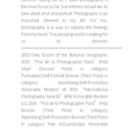
the main focus so far. Sometimes I would like to
take street shot and portrait. Photography is an
important element in my life. For me,
photography is a way to express the feelings
from my heart. This amazing world is waiting for
us to discover.
==================================================
2015 Daily Dozen of the National Geographic
2015 “Prix de la Photographie Paris” (Px3)
Silver (Second Prize) in category
Portraiture/Self-Portrait Bronze (Third Prize) in
category Advertising/Self-Promotion
Honorable Mention x6 2015 “International
Photography Awards” (IPA) Honorable Mention
x11 2014 “Prix de la Photographie Paris” (Px3)
Bronze (Third Prize) in category
Advertising/Self-Promotion Bronze (Third Prize)
in category Fine Art/Landscape Honorable