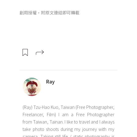
創用授權，附原文連結即可轉載
Ray
(Ray) Tzu-Hao Kuo, Taiwan (Free Photographer,
Freelancer, Film) I am a Free Photographer
from Taiwan, Tainan. I like to travel and I always
take photo shoots during my journey with my
camera. Taking still life / static photography is