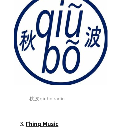
秋波 qiūbō radio
3.
Fhinq Music