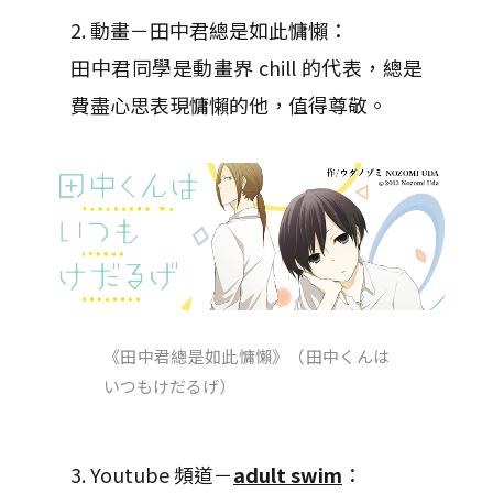
2. 動畫－田中君總是如此慵懶：
田中君同學是動畫界 chill 的代表，總是
費盡心思表現慵懶的他，值得尊敬。
《田中君總是如此慵懶》（田中くんは
いつもけだるげ）
3. Youtube 頻道－
adult swim
：