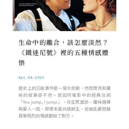
生命中的離合，該怎麼淡然？
《鐵達尼號》裡的五種情感體
悟
Apr.04.2023
歷史上的沉船事件是一場大悲劇，然而傑克和蘿
絲的故事卻不然。就如同電影中的經典台詞
「You jump, I jump.」，在生死面前，蘿絲選擇
與愛人一起，即便未能共度餘生，但彼此都把最
真摯熱烈的情感獻給了對方。