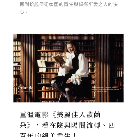
再到拾起保衛家國的責任與捍衛所愛之人的決
心。
重溫電影《美麗佳人歐蘭
朵》，看在陰與陽間流轉、四
百年的絕美重生！