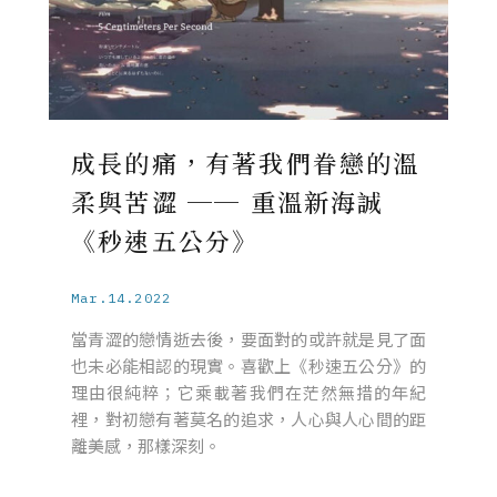
成長的痛，有著我們眷戀的溫
柔與苦澀 ── 重溫新海誠
《秒速五公分》
Mar.14.2022
當青澀的戀情逝去後，要面對的或許就是見了面
也未必能相認的現實。喜歡上《秒速五公分》的
理由很純粹；它乘載著我們在茫然無措的年紀
裡，對初戀有著莫名的追求，人心與人心間的距
離美感，那樣深刻。