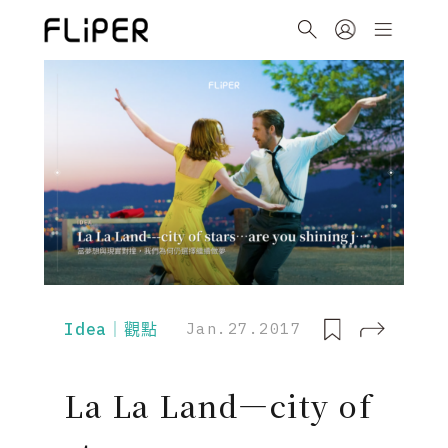
Idea｜觀點
Jan.27.2017
La La Land—city of