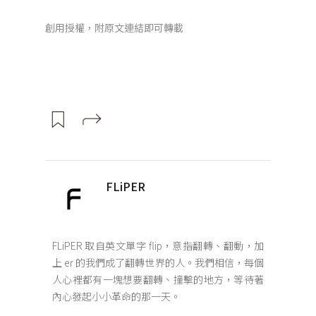
創用授權，附原文連結即可轉載
FLiPER
FLiPER 取自英文單字 flip，意指翻轉、翻動，加
上 er 的我們成了翻轉世界的人。我們相信，每個
人心裡都有一塊想要翻轉、撞擊的地方，等待著
內心發起小小革命的那一天。