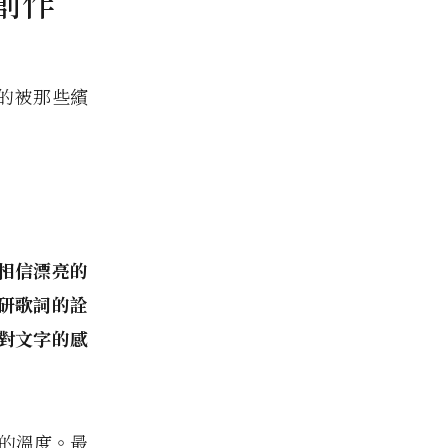
創作
的被那些繽
者，相信漂亮的
研歌詞的詮
對文字的感
心的溫度。最