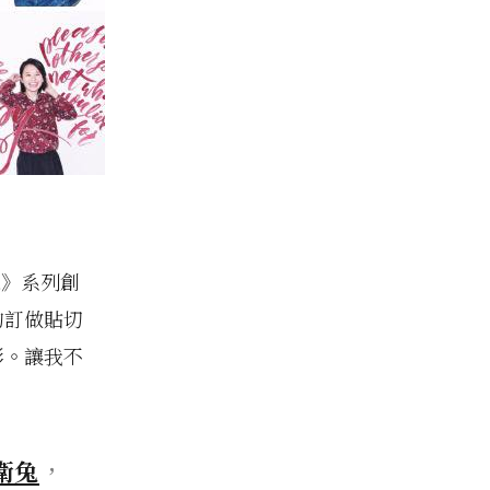
像》系列創
的訂做貼切
彩。讓我不
衛兔
，