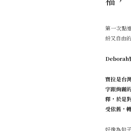
福，
第一次點
紛又自由
Debora
寶拉是台灣水
字跟絢麗
釋，於是
受依舊，
好像為句子