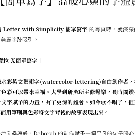
【簡單寫字】溫暖心靈的字體
進
Letter with Simplicity 簡單寫字
的專頁時，就深深
的美麗字跡吸引。
h寶拉 Ｘ簡單寫字｜
彩英文藝術字(watercolor-lettering)自由創作
的色彩可以帶來幸福。大學到研究所主修聲樂，長時間鑽
對文字賦予的力量，有了更深的體會。如今歌不唱了，但
轉而用筆刷與色彩將文字背後的故事表現出來。
注入靈魂般，Deborah 的創作賦予一個平凡的句子暖