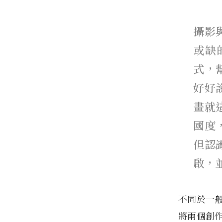
攝影
或缺
式，
好好
畫就
國度
但認
啟，
不同於一
將兩個創