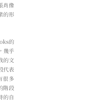
張肖像
業的形
oks的
，幾乎
我的文
段代表
有很多
的階段
時的自