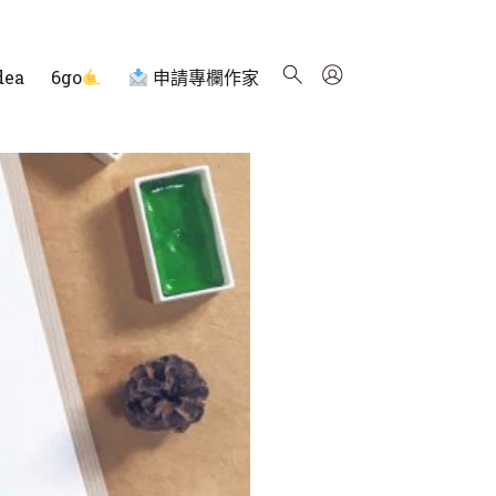
dea
6go
申請專欄作家