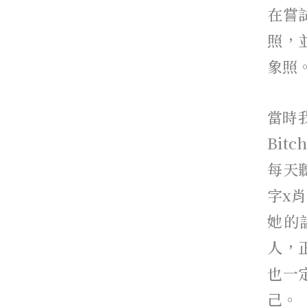
在嘗
照，
象照
當時我
Bi
每天
字x
她的
人，
也一
己。