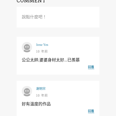
COMMENT
說點什麼吧！
Irene Yen
10 年前
公公太帥,婆婆身材太好...已羨慕
回覆
謝明宗
10 年前
好有溫度的作品
回覆