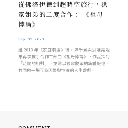
從佛洛伊德到超時空旅行，洪
家姐弟的二度合作： 《祖母
悖論》
Sep.01.2020
繼 2019 年《家庭浪漫》後，洪千涵與洪唯堯姐
弟再次攜手合作二部曲《祖母悖論》，作品探討
「時間的相對」，並織以觀眾觀眾的集體記憶，
共同做一場互為因果與悖論的人生遊戲。