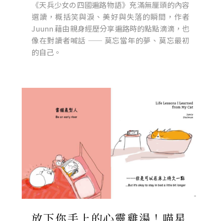
《天兵少女の四國遍路物語》充滿無厘頭的內容
選讀，概括笑與淚、美好與失落的瞬間，作者
Juunn 藉由親身經歷分享遍路時的點點滴滴，也
像在對讀者喊話 —— 莫忘當年的夢、莫忘最初
的自己。
放下你手上的心靈雞湯！喵星