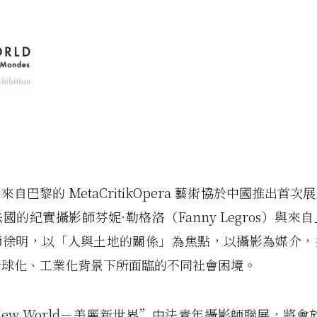
自巴黎的 MetaCritikOpera 藝術協於中國推出首
國的紀實攝影師芬妮·勒格洛（Fanny Legros）與來
師徐明，以「人與土地的關係」為焦點，以攝影為媒介，
全球化、工業化背景下所面臨的不同社會困境。
e New World－美麗新世界”中法青年攝影師聯展，將會