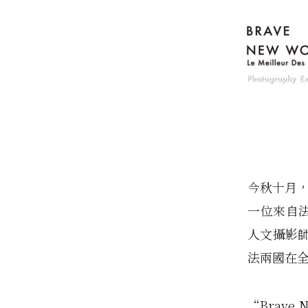
今秋十月，來
一位來自法
人文攝影
法兩國在
“Brav