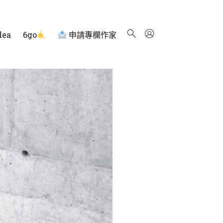
dea
6go
申請專欄作家