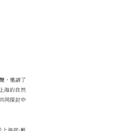
次展覽，邀請了
自上海的自然
共同探討中
於上海諾·藝