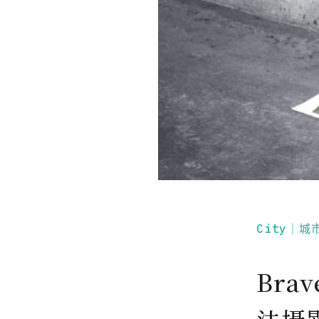
City｜城
Bra