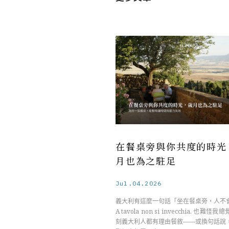
在餐桌旁與你共度的時光
月也為之駐足
Jul.04.2026
義大利有這麼一句話「坐在餐桌旁，人不
A tavola non si invecchia. 也難
刻義大利人都有理由餐敘——或換句話說