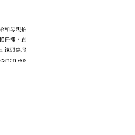
弟和母親拍
相冊裡，直
m 鏡頭焦段
on eos