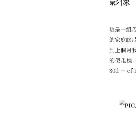
影像
這是一組
的家庭膠
到上個月我
的傻瓜機，
80d ＋ ef 