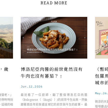
READ MORE
，歲
博洛尼亞肉醬的前世竟然沒有
《暫時
牛肉也沒有蕃茄？﹗
包羅馬
城市
Jun.12.2026
May.26
會變老。」
最近看了一位廚師，翻了整個博洛尼亞肉醬
怪我總覺得時時刻
（Bolognese（（Ragù））)的前世今生出來，然後
微涼的天
，這樣的相
跟著兩百年前食譜呈現它的前世與今生的故事。 最
咖啡廳品