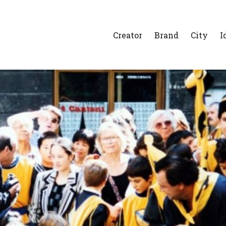
Creator
Brand
City
I