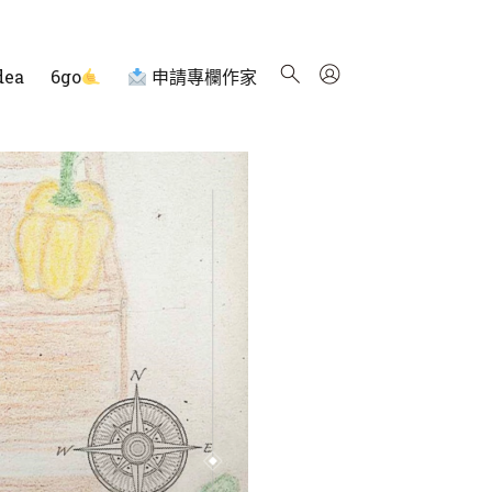
dea
6go
申請專欄作家