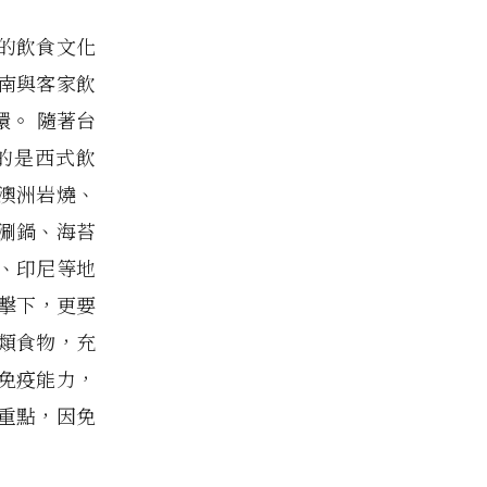
的飲食文化
南與客家飲
。 隨著台
的是西式飲
澳洲岩燒、
涮鍋、海苔
、印尼等地
擊下，更要
類食物，充
免疫能力，
重點，因免