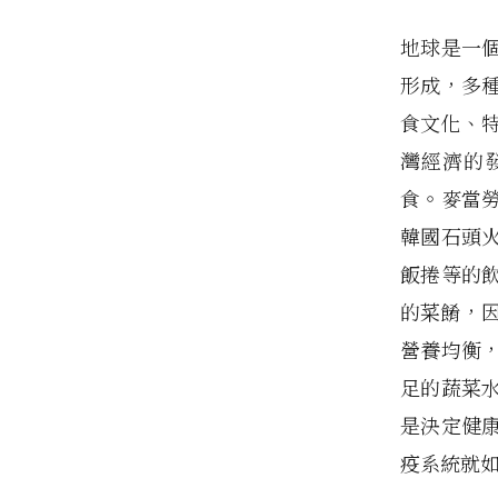
地球是一
形成，多
食文化、
灣經濟的
食。麥當
韓國石頭
飯捲等的
的菜餚，
營養均衡
足的蔬菜
是決定健
疫系統就