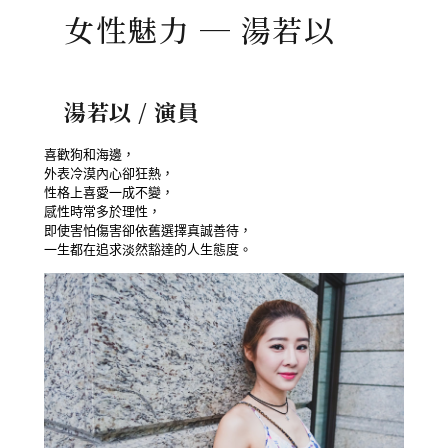
女性魅力 ─ 湯若以
湯若以 / 演員
喜歡狗和
外表冷漠
性格上喜愛
感性時常多於理性，