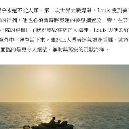
乎永遠不從人願，第二次世界大戰爆發，Louis 受到
國的行列，他也必須暫時將奧運的夢想擱置於一旁。在某
s 小隊的飛機出了狀況墜毀在茫茫大海裡，Louis 與他的好友 P
 在意外中幸運存活下來。雖然三人憑著運氣遭逢災難、逃
要面臨的是更令人絕望、無助與孤寂的沉默海洋。