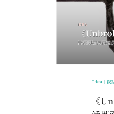
Idea｜觀
《U