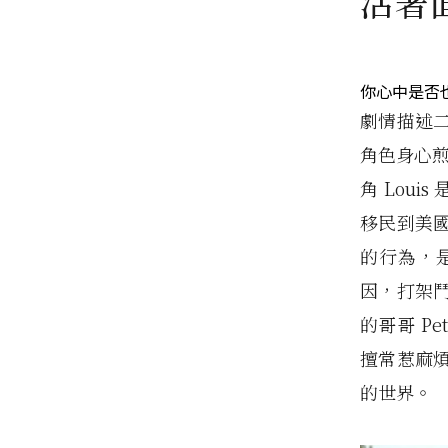
活著
你心中是否
劇情描述
角色身心煎
角 Lou
移民到美
的行為，
因，打架鬥
的哥哥 Pe
擅常惹麻煩
的世界。