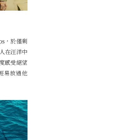
ips，於僅剩
有人在汪洋中
度感受絕望
輕易放過他