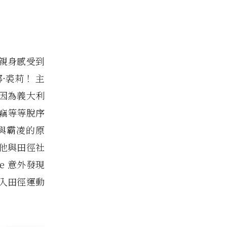
親身感受到
·裘莉！ 主
幼因為義大利
竊等等脫序
與霸凌的原
使他與田徑社
te 意外發現
加入田徑運動