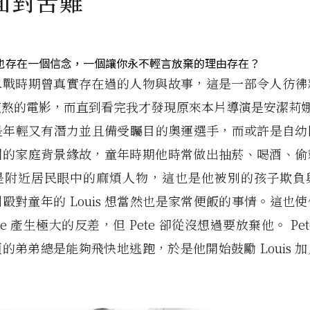
面對苦難
也存在一個信念，一個讓你永不輕言放棄的理由存在？
二戰時期曾真實存在過的人物與故事，這是一部令人彷彿
熬的電影，而直到看完我才發現原來本片導演是安潔莉娜
is 是年輕又有潛力並且備受矚目的奧運選手，而或許是自
國的家庭背景緣故，童年時期他時常做出抽菸、喝酒、偷
是附近居民眼中的麻煩人物，這也是他被別的孩子欺負
毆對童年的 Louis 想當然也是家常便飯的事情。這也
te 產生極大的反差，但 Pete 卻從沒想過要放棄他。 Pe
的弟弟總是能夠飛快地逃跑，於是他開始鼓勵 Louis 