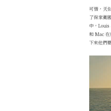
可惜，天似
了保家衛
中，Loui
和 Mac
下來他們