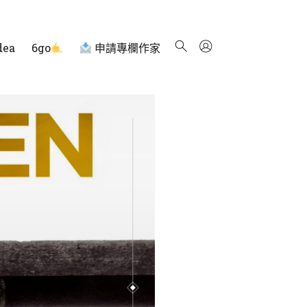
dea
6go
申請專欄作家