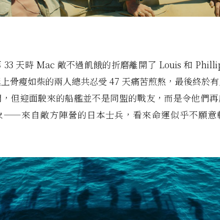
33 天時 Mac 敵不過飢餓的折磨離開了 Louis 和 Phill
上骨瘦如柴的兩人總共忍受 47 天痛苦煎熬，最後終於
們，但迎面駛來的船艦並不是同盟的戰友，而是令他們再
象——來自敵方陣營的日本士兵，看來命運似乎不願意