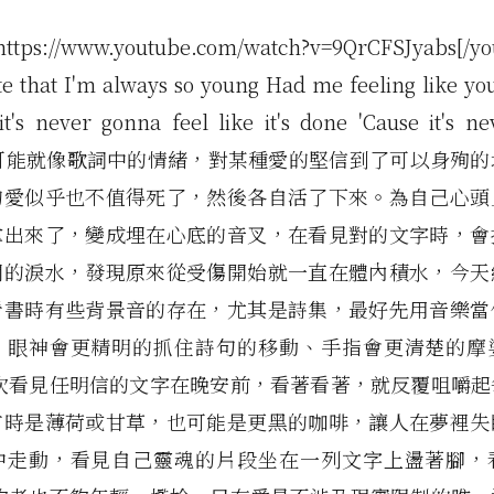
https://www.youtube.com/watch?v=9QrCFSJyabs[/yo
te that I'm always so young Had me feeling like yo
t's never gonna feel like it's done 'Cause it's n
e" 可能就像歌詞中的情緒，對某種愛的堅信到了可以身殉
的愛似乎也不值得死了，然後各自活了下來。為自己心頭
拿出來了，變成埋在心底的音叉，在看見對的文字時，會
閉的淚水，發現原來從受傷開始就一直在體內積水，今天
看書時有些背景音的存在，尤其是詩集，最好先用音樂當
，眼神會更精明的抓住詩句的移動、手指會更清楚的摩
一次看見任明信的文字在晚安前，看著看著，就反覆咀嚼起
有時是薄荷或甘草，也可能是更黑的咖啡，讓人在夢裡失
中走動，看見自己靈魂的片段坐在一列文字上盪著腳，