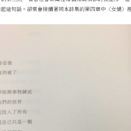
響起這句話。卻常會接續著同本詩集的第四章中〈女媧〉