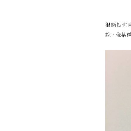
很簡短也
說，像某