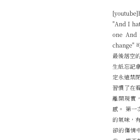
[youtube]
"And I ha
one And i
chang
最後落空
生紙忘記
定永遠禁
習慣了在
離開現實
感。 第
的氣味，
卻的傷情