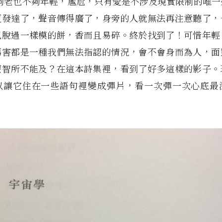
不夠老也不夠年輕，尷尬，只有愛是不涉及現實限制的唯一
更發達了，聲音傳得廣了，身旁的人就無法再注意聽了，
己脫過一樣模的餅，香而且易碎。終於找到了！可惜年輕
傷害都是一種我們無法指認的情況，會不會身而為人，面
麼智所不能及？在這本詩集裡，看到了好多這樣的影子。
以讓它住在一些語句裡變成彈片，看一次彈一次心底最