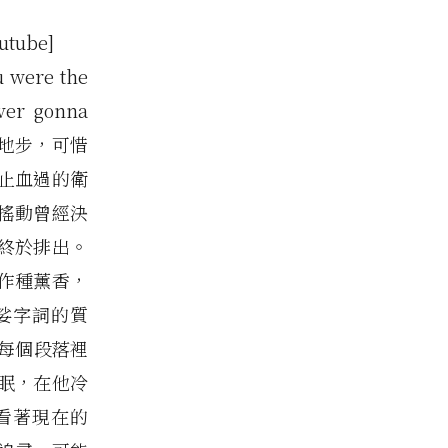
utube]
u were the
ever gonna
的地步，可惜
止血過的衛
搖動曾經決
終於排出。
作種薰香，
娑字詞的質
每個段落裡
眠，在他冷
看著現在的