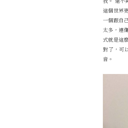
我。 還
這個世界
一個跟自
太多，連
式就是這
對了，可
音。