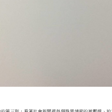
中的第三則，看著社會新聞裡每個殊異情節的被壓榨、迫