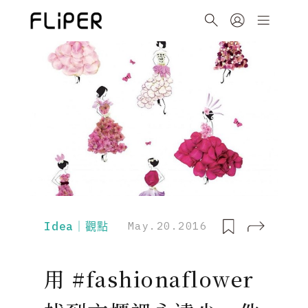
Idea｜觀點
May.20.2016
用 #fashionaflower