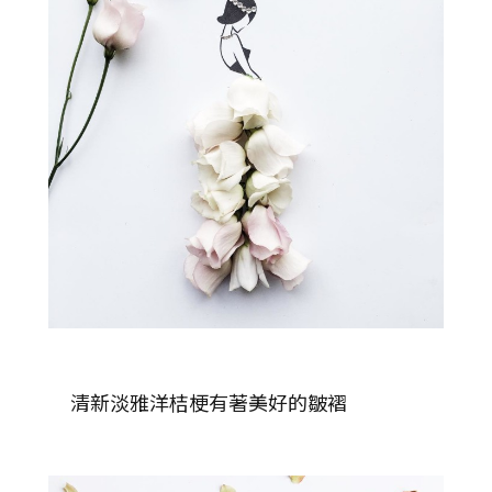
清新淡雅洋桔梗有著美好的皺褶