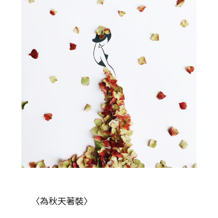
〈為秋天著裝〉