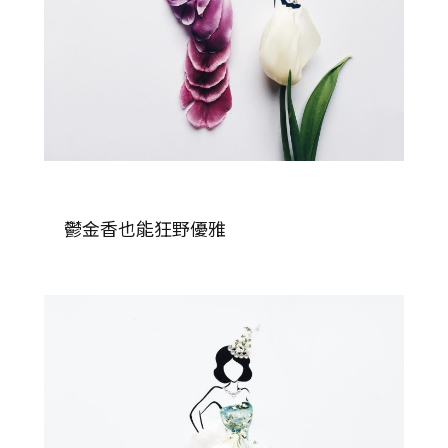
鬱金香也能狂野優雅