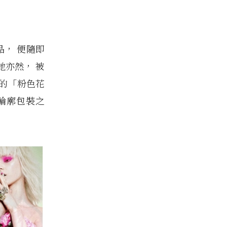
作品， 便隨即
她亦然， 被
的「粉色花
輪廓包裝之