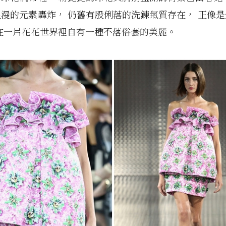
漫的元素轟炸， 仍舊有股俐落的洗鍊氣質存在， 正像
在一片花花世界裡自有一種不落俗套的美麗。