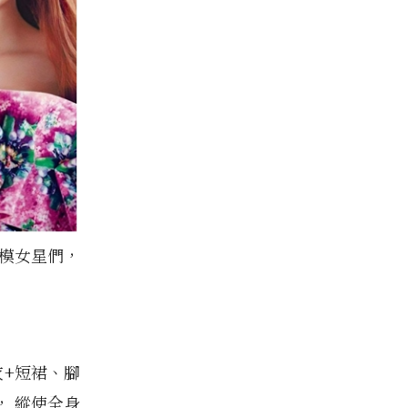
名模女星們，
衣+短裙、腳
， 縱使全身