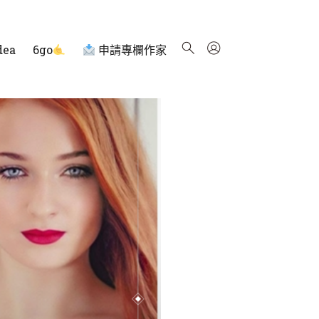
dea
6go
申請專欄作家