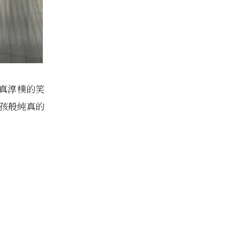
出天真淳樸的笑
女孩般純真的