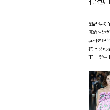
花苞上
猶記得初在扉
沉淪在她利
玩到老哏
苞上衣短
下， 誕生