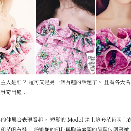
主人是誰？ 這可又是另一個有趣的話題了。 且看各大
己爭奇鬥豔：
的伸展台表現看起。 短髮的 Model 穿上這套花苞狀上
印花帆布鞋， 粉艷艷的印花與胸前盛開的荷葉包圍著她