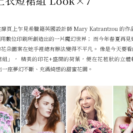
衣短裙組 Look×7
頁上乍見希臘籍英國設計師 Mary Katrantzou 的
用數位印刷所創造出的一片魔幻世界； 而今年春夏再見
的花朵圖案在她手裡總有辦法變得不平凡。 像是今天要看
裙組」， 精美的印花+盛開的荷葉，便在花苞狀的立體
出一座夢幻不斷、充滿綺想的甜蜜花園。