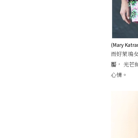
(Mary Katr
而好萊塢女星
靨， 光芒
心情。