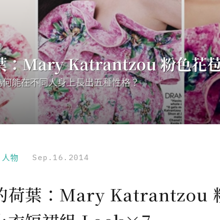
r｜人物
Sep.16.2014
荷葉：Mary Katrantzou