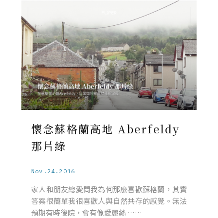
懷念蘇格蘭高地 Aberfeldy
那片綠
Nov.24.2016
家人和朋友總愛問我為何那麼喜歡蘇格蘭，其實
答案很簡單我很喜歡人與自然共存的感覺。無法
預期有時後院，會有像愛麗絲 ……