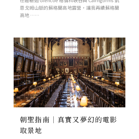
在體驗過 Glencoe 格倫科峽谷與 Cairngorms 凱
恩戈姆山脈的蘇格蘭高地露營，讓我再續蘇格蘭
高地 ……
朝聖指南｜真實又夢幻的電影
取景地