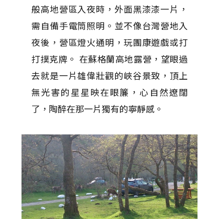
般高地營區入夜時，外面黑漆漆一片，
需自備手電筒照明。並不像台灣營地入
夜後，營區燈火通明，玩團康遊戲或打
打撲克牌。 在蘇格蘭高地露營，望眼過
去就是一片雄偉壯觀的峽谷景致，頂上
無光害的星星映在眼簾，心自然遼闊
了，陶醉在那一片獨有的寧靜感。