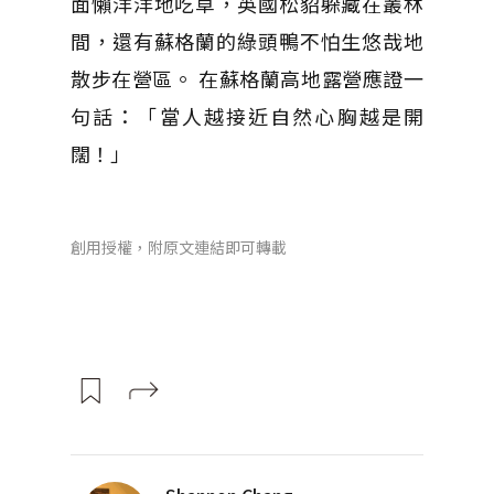
面懶洋洋地吃草，英國松貂躲藏在叢林
間，還有蘇格蘭的綠頭鴨不怕生悠哉地
散步在營區。 在蘇格蘭高地露營應證一
句話：「當人越接近自然心胸越是開
闊！」
創用授權，附原文連結即可轉載