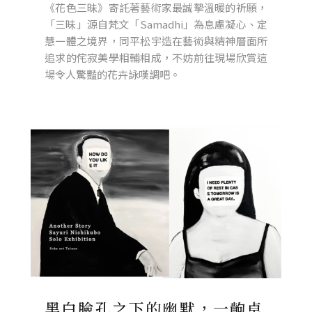
《花色三昧》寄託著藝術家最誠摯溫暖的祈願，
「三昧」源自梵文「Samadhi」為息慮凝心、定
慧一體之境界，同平松宇造在藝術與精神層面所
追求的侘寂美學相輔相成，不妨前往現場欣賞這
場令人驚豔的花卉詠嘆調吧。
黑白臉孔之下的幽默，一齣卓