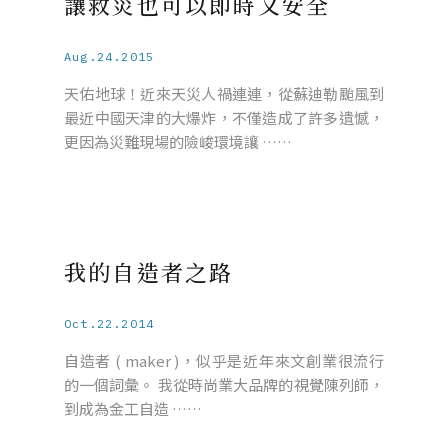
讓救災也可以即時又安全
Aug.24.2015
天佑地球！近來天災人禍連連，從蘇迪勒颱風到
最近中國天津的大爆炸，不僅造成了許多遺憾，
更因為災難現場的險峻環境讓 ……
我的自造者之路
Oct.22.2014
自造者 ( maker )，似乎是近年來文創業很流行
的一個詞彙。 我從時尚業大品牌的視覺陳列師，
到成為金工自造 ……