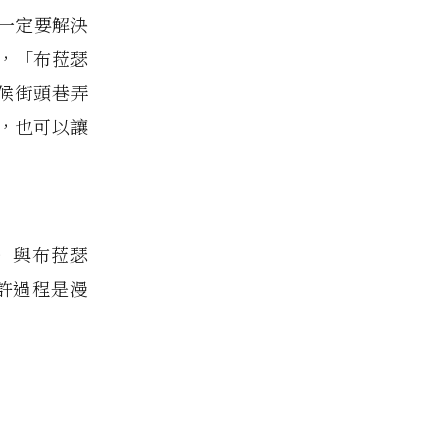
一定要解決
，「布菈瑟
時候街頭巷弄
，也可以讓
）與布菈瑟
也許過程是漫