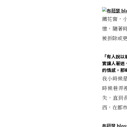
鐵花窗，
憶，隨著
被拆除或
「有人說以
實讓人著迷
的情感，那
我小時候
時候巷弄
失，直到
西，在都
布菈瑟 blos