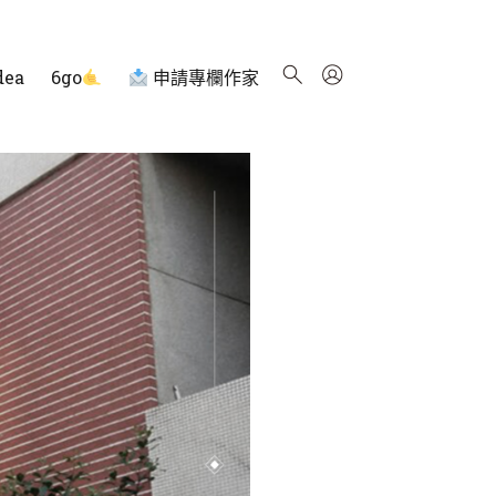
dea
6go
申請專欄作家