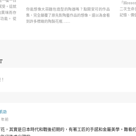
這一復一日
「Blos
感受。這就
二次生命
你能想像大蒜麵包造型的陶器嗎？點開安可的作品
的異味而存
記憶、價值
集，完全顛覆了原先對陶藝作品的想像。還以為會看
功能。 從
到許多標緻的陶製花瓶 ……
T
吧！
凱劭
0 年前
窗花，其實是日本時代和戰後初期的，有著工匠的手感和金屬美學。難看