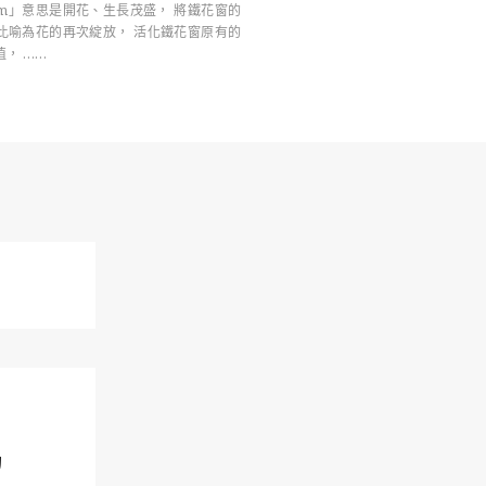
som」意思是開花、生長茂盛， 將鐵花窗的
比喻為花的再次綻放， 活化鐵花窗原有的
， ……
的