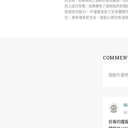
的音樂，如果再點上喜歡的香氛蠟燭，在
的上班日常裡，就像擁有了度假般的舒服
是香氛的魅力，不僅僅是為了去除難聞
在，更有著享受生活、放鬆心情的意涵與
TFK ……
COMMEN
說點什麼
陳
1
好看的鐵