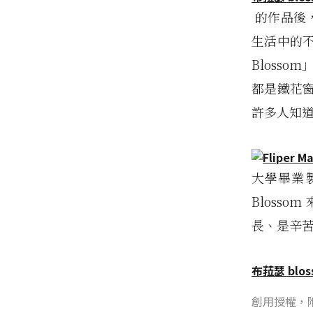
的作品後
生活中的
Bloss
都是鐵花
許多人知
大學畢業
Bloss
長、是辛
布菈瑟 blo
創用授權，