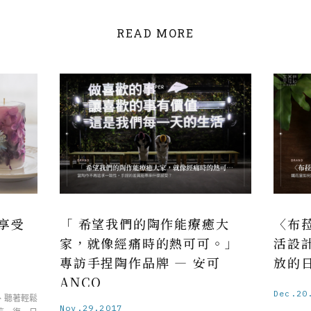
READ MORE
享受
「 希望我們的陶作能療癒大
〈布菈
家，就像經痛時的熱可可。」
活設
專訪手捏陶作品牌 — 安可
放的
ANCO
Dec.20
、聽著輕鬆
Nov.29.2017