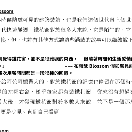
小時候隨處可見的建築裝飾，也是我們這個世代與上個世
時代快速變遷，鐵花窗對於很多人來說，它是陌生的，它
更換，但，也許有其他方式讓這些滿載的故事可以繼續說
前覺得鐵花窗，並不是很雅觀的東西，
但隨著時間和生活感情
。」
––– 布菈瑟 Blossom
假如餐具
每次用餐時間都是一段很棒的回憶。
是給阿公阿嬤帶大的，對於鐵花窗的記憶也停留在那個時
裡的左鄰右舍，幾乎每家都有裝鐵花窗，從來沒有想過
長大後，才發現鐵花窗對於多數人來說，並不是一個那
市更是少見。直到自己看到
som