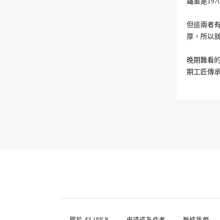
鐵窗是19
但這兩者
厚，所以
晚期難看
期工匠傳
關於 FLiPER
申請成為作者
聯絡我們