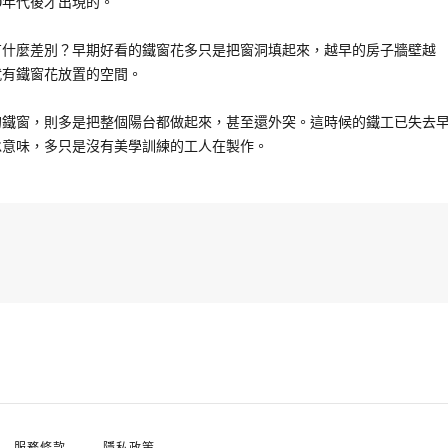
70年代後才出現的。
有什麼差別？早期好看的鐵窗花多只是把窗洞填起來，越早的房子牆壁越
就有鐵窗花放置的空間。
的鐵窗，則多是把整個陽台都做起來，甚至還外突。這時候的鐵工已失去
承意味，多只是沒有美學訓練的工人在製作。
服務條款
隱私政策