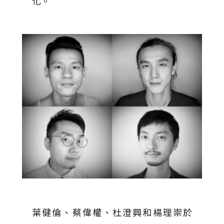
化。
葉健倫、蔡偉權、杜澄興和楊理崇於