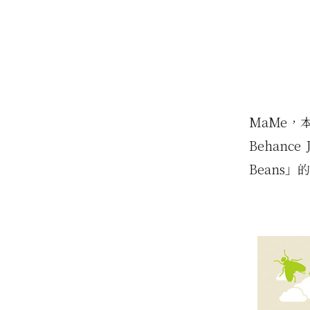
MaMe，
Behanc
Beans