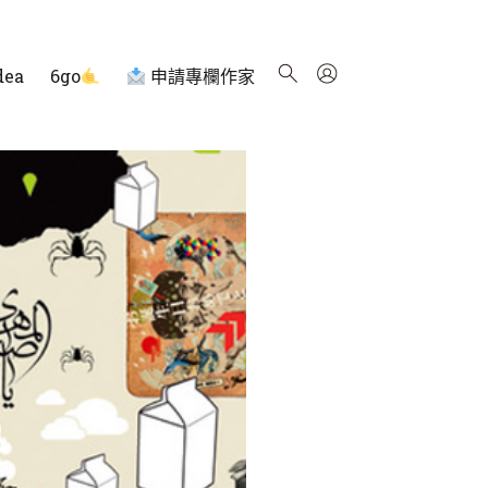
dea
6go
申請專欄作家