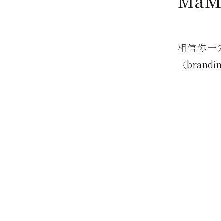
MaM
相信你一
〈brand