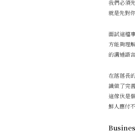
我們必須
就是先對
面試這檔
方能夠理
的溝通語
在落落長
識做了完
這傢伙是
鮮人應付
Busin