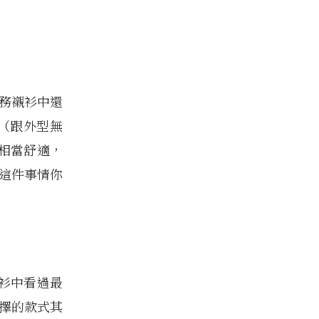
務襯衫中還
外（跟外型無
相當舒適，
這件事情你
衫中看過最
選擇的款式其