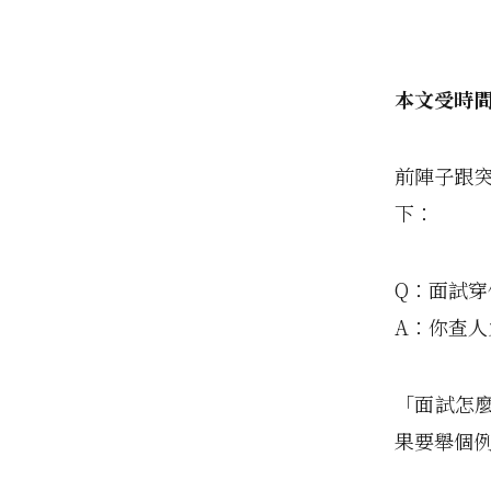
本文受時
前陣子跟突
下：
Q：面試穿
A：你查
「面試怎
果要舉個