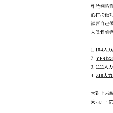
雖然網路
的打扮做
課要自己
人做個前
1.
104人
2.
YES12
3.
1111人
4.
518人
大致上來
東西
），