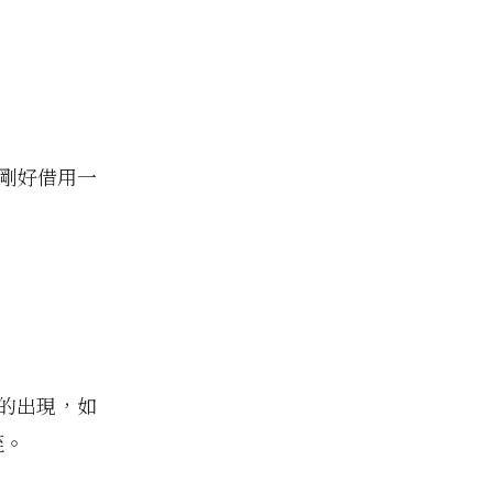
邊剛好借用一
的出現，如
輊。