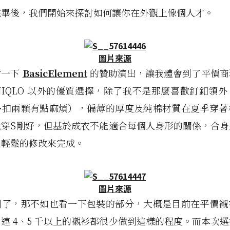
完畢後，我們開始來探討如何讓你在外觀上像個人才。
圖片來源
謝一下
BasicElement
的贊助演出，讓我體會到了平價商
NIQLO 以外的優質選擇，除了我不是那麼喜歡釘釦領
多扣兩顆有點麻煩），偏薄的厚度及純棉材質在夏季穿著
我穿S剛好，但基於成衣不能適合每個人身形的關係，合身
過輕鬆的修改來完成。
圖片來源
到了，那不如也看一下包裝的部分，大概是目前在平價襯
連 4、5 千以上的襯衫都很少做到這樣的程度。而本次