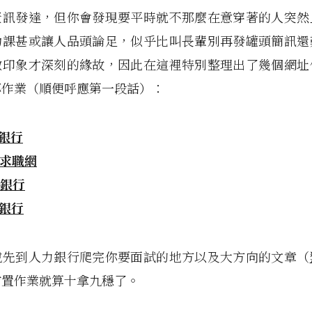
資訊發達，但你會發現要平時就不那麼在意穿著的人突然
功課甚或讓人品頭論足，似乎比叫長輩別再發罐頭簡訊還
做印象才深刻的緣故，因此在這裡特別整理出了幾個網址
導作業（順便呼應第一段話）：
力銀行
3求職網
力銀行
力銀行
說先到人力銀行爬完你要面試的地方以及大方向的文章（
前置作業就算十拿九穩了。