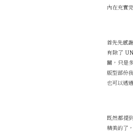
內在充實
首先先感
有除了 U
關，只是
版型部份
也可以透
既然都提
精美的了，