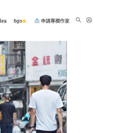
dea
6go
申請專欄作家