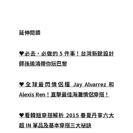
延伸閱讀
♥必去、必做的 5 件事！台灣新銳設計
師孫瑜鴻帶你玩巴黎
♥全球最閃情侶檔 Jay Alvarrez 和
Alexis Ren！直擊最佳海灘情侶穿搭！
♥看韓妞穿搭解析 2015 春夏丹寧六大
超 IN 單品及基本穿搭三大祕訣