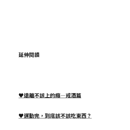
延伸閱讀
♥遠離不該上的癮—戒酒篇
♥運動完，到底該不該吃東西？