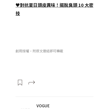
♥對抗夏日頭皮異味！擺脫臭頭 10 大密
技
創用授權，附原文連結即可轉載
VOGUE