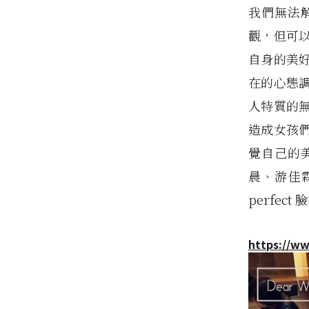
我們無法
觀，但可
自身的美
在的心態
人特質的
造成女孩
覺自己的美好
晨、游佳霖
perfec
https://w