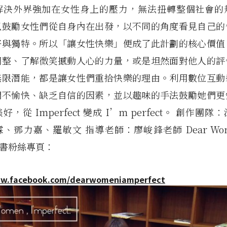
解決外界強加在女性身上的壓力，無法扭轉整個社會的
以鼓勵女性們從自身內在出發，以不同的角度看見自己的
好與獨特。所以「讓女性快樂」便成了此計劃的核心價值
調整、了解微笑撼動人心的力量，或是坦然面對他人的評
無限潛能，都是讓女性們重拾快樂的理由。利用數位互動
們不愉快、缺乏自信的因素，並以趣味的手法鼓勵她們更
，從 Imperfect 變成 I’m perfect。 創作團
、鄧力嘉、羅敏文 指導老師：廖峻鋒老師 Dear Wome
t 臉書粉絲專頁：
ww.facebook.com/dearwomeniamperfect