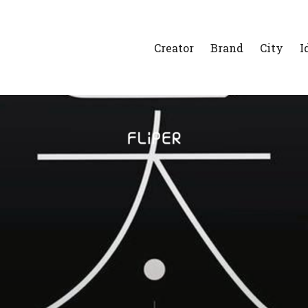
Creator
Brand
City
I