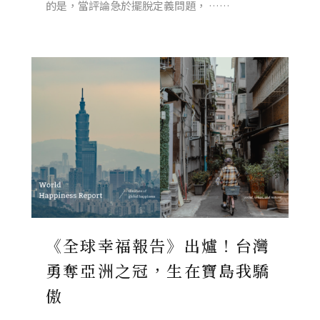
的是，當評論急於擺脫定義問題， ……
《全球幸福報告》出爐！台灣
勇奪亞洲之冠，生在寶島我驕
傲