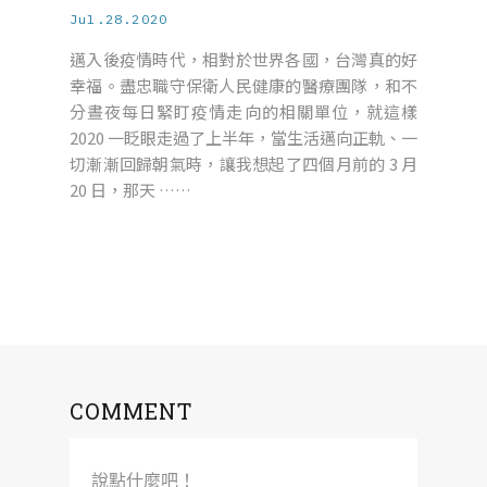
Jul.28.2020
邁入後疫情時代，相對於世界各國，台灣真的好
幸福。盡忠職守保衛人民健康的醫療團隊，和不
分晝夜每日緊盯疫情走向的相關單位，就這樣
2020 一眨眼走過了上半年，當生活邁向正軌、一
切漸漸回歸朝氣時，讓我想起了四個月前的 3 月
20 日，那天 ……
COMMENT
說點什麼吧！