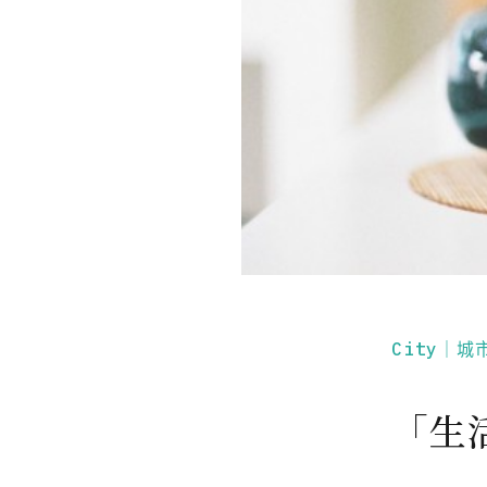
City｜城
「生