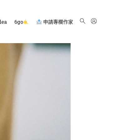
dea
6go
申請專欄作家