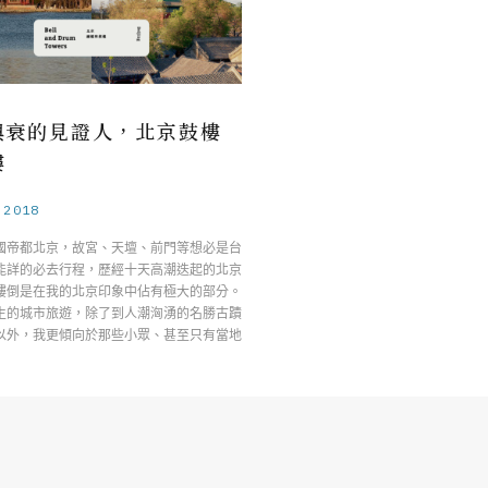
興衰的見證人，北京鼓樓
樓
.2018
國帝都北京，故宮、天壇、前門等想必是台
能詳的必去行程，歷經十天高潮迭起的北京
樓倒是在我的北京印象中佔有極大的部分。
生的城市旅遊，除了到人潮洶湧的名勝古蹟
以外，我更傾向於那些小眾、甚至只有當地
…