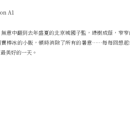
n A1
，無意中翻到去年盛夏的北京城國子監，綠樹成蔭，窄窄
叫賣棒冰的小販，頓時消除了所有的暑意……每每回想起
京最美好的一天。