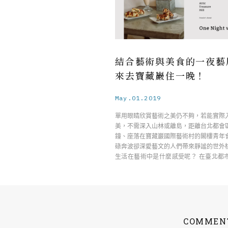
結合藝術與美食的一夜藝
來去寶藏巖住一晚！
May.01.2019
單用眼睛欣賞藝術之美仍不夠，若能實際
美，不需深入山林或離島，距離台北都會
鐘、座落在寶藏巖國際藝術村的閣樓青年
碌奔波卻深愛藝文的人們帶來靜謐的世外
生活在藝術中是什麼感受呢？ 在臺北都
寶藏巖 ……
COMMEN