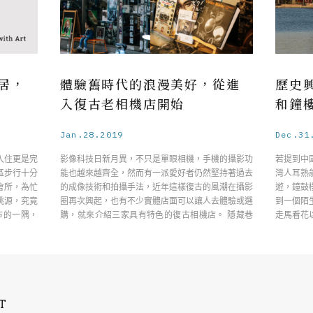
居，
體驗舊時代的浪漫美好，從進
歷史
入復古老相機店開始
和鐘
Jan.28.2019
Dec.31
入住更是完
影像科技日新月異，不只是單眼相機，手機的攝影功
若提到中
區步行十分
能也越來越齊全，然而有一派愛好者仍然堅持著過去
灣人耳熟
會所，為忙
的成像技術和拍攝手法，近年這樣復古的風潮在攝影
遊，鐘鼓
桃源，究竟
圈再次興起，也有不少實體店面可以讓人去體驗或選
到一個陌
市的一隅，
購，就來介紹三家具有特色的復古相機店。 隱藏巷
走馬看花
弄間的 ……
人知道 …
T