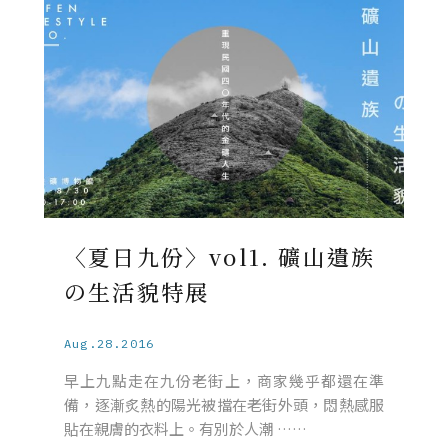
〈夏日九份〉vol1. 礦山遺族
の生活貌特展
Aug.28.2016
早上九點走在九份老街上，商家幾乎都還在準
備，逐漸炙熱的陽光被擋在老街外頭，悶熱感服
貼在親膚的衣料上。有別於人潮 ……