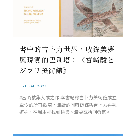
書中的吉卜力世界，收錄美夢
與現實的巴別塔：《宮崎駿と
ジブリ美術館》
Jul.04.2021
#宮崎駿集大成之作 本書紀錄吉卜力美術館成立
至今的所有點滴，翻讀的同時彷彿與吉卜力再次
邂逅，在繪本裡找到快樂、幸福或拾回勇氣。