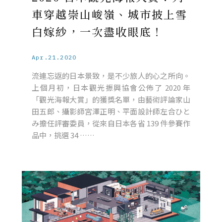
車穿越崇山峻嶺、城市披上雪
白嫁紗，一次盡收眼底！
Apr.21.2020
流連忘返的日本景致，是不少旅人的心之所向。
上個月初，日本觀光振興協會公佈了 2020 年
「觀光海報大賞」的獲獎名單，由藝術評論家山
田五郎、攝影師宮澤正明、平面設計師左合ひと
み擔任評審委員，從來自日本各省 139 件參賽作
品中，挑選 34 ……