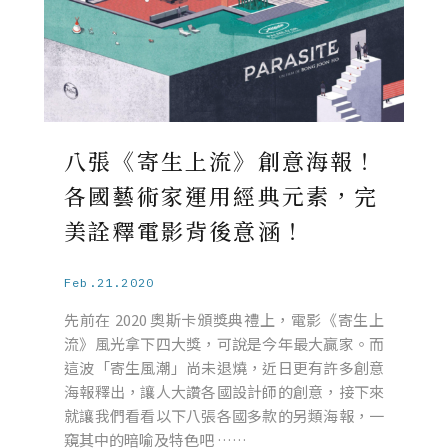
八張《寄生上流》創意海報！
各國藝術家運用經典元素，完
美詮釋電影背後意涵！
Feb.21.2020
先前在 2020 奧斯卡頒獎典禮上，電影《寄生上
流》風光拿下四大獎，可說是今年最大贏家。而
這波「寄生風潮」尚未退燒，近日更有許多創意
海報釋出，讓人大讚各國設計師的創意，接下來
就讓我們看看以下八張各國多款的另類海報，一
窺其中的暗喻及特色吧 ……