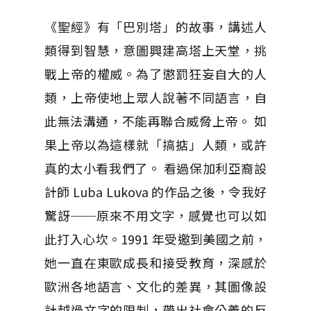
《聖經》有「巴別塔」的故事，講述人
類得到智慧，意圖興建高塔上天堂，挑
戰上帝的權威。為了懲罰狂妄自大的人
類，上帝使地上眾人說著不同語言，自
此無法溝通，不能再聯合威脅上帝。 如
果上帝以為這樣就「搞掂」人類，或許
真的太小看我們了。 看過保加利亞裔設
計師 Luba Lukova 的作品之後，令我好
驚訝──原來不用文字，感覺也可以如
此打入心坎。1991 年受邀到美國之前，
她一直在東歐成長和接受教育，深感於
歐洲各地語言、文化的差異，其圖像設
計越過文字的限制，帶出社會公義的反