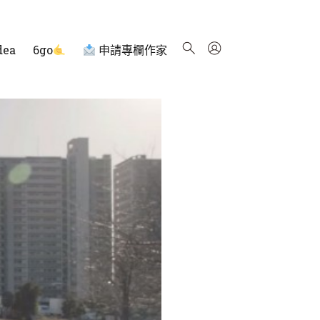
dea
6go
申請專欄作家