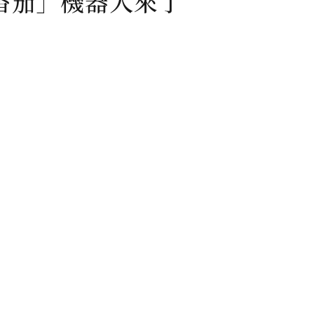
番茄」機器人來了
說過「機器人」總有一天將取代我們、吃掉我們的職缺。
不需要提示就做出各式各樣的酒精飲料，它們甚至還可以
時」新聞；而現在，當你正在奮力奔跑、突破個人極限時
在你的肩膀上，餵你吃番茄。