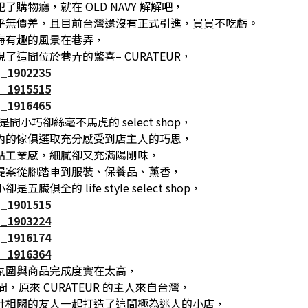
了購物癮，就在 OLD NAVY 解解吧，
乎無價差，且目前台灣還沒有正式引進，買買不吃虧。
海有趣的風景在巷弄，
了這間位於巷弄的驚喜– CURATEUR，
R 是間小巧卻絲毫不馬虎的 select shop，
內的傢俱選取充分感受到店主人的巧思，
點工業感，細膩卻又充滿陽剛味，
提案從腳踏車到服裝、保養品、薰香，
五臟俱全的 life style select shop，
氛圍與商品完成度實在太高，
一問，原來 CURATEUR 的主人來自台灣，
計相關的友人一起打造了這間極為迷人的小店，