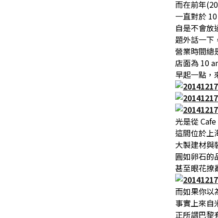
而在前年(2
一直對於 1
自是不會放
題外話一下
營業時間總
店面為 10 a
早起一點，
光是從 Ca
這間位於上
大製建材與
圓如卵石的
甚至眼花撩
而如果你以為
事實上來自
正所謂巴黎有 