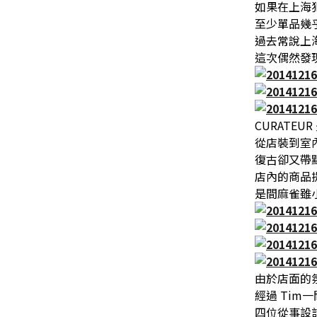
如果在上海犯
至少單品幾
過去常說上
這次偶然發現
CURATEU
從店裝到室
復古卻又帶
店內的商品
是間麻雀雖小卻是
由於店面的
經過 Tim
四位從事設