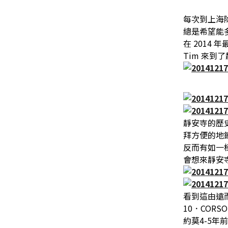
每次到上海
總是希望能
在 2014
Tim 來
靜安寺的歷
拜方便的地
反而有如一
會想來靜安
看到這由遠
10．CORS
約莫4-5年