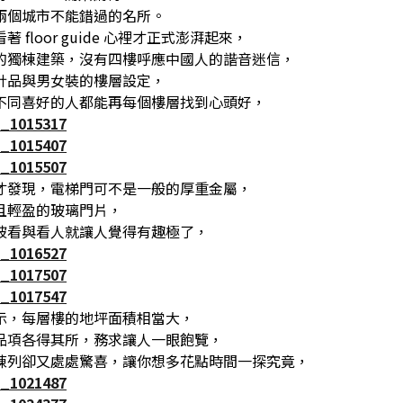
兩個城市不能錯過的名所。
 floor guide 心裡才正式澎湃起來，
的獨棟建築，沒有四樓呼應中國人的諧音迷信，
計品與男女裝的樓層設定，
不同喜好的人都能再每個樓層找到心頭好，
才發現，電梯門可不是一般的厚重金屬，
且輕盈的玻璃門片，
被看與看人就讓人覺得有趣極了，
示，每層樓的地坪面積相當大，
品項各得其所，務求讓人一眼飽覽，
陳列卻又處處驚喜，讓你想多花點時間一探究竟，