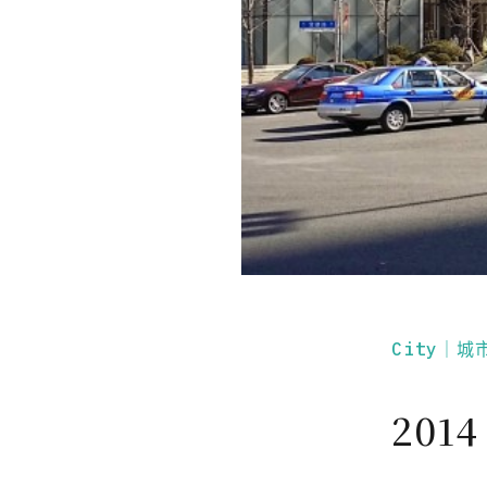
City｜城
20