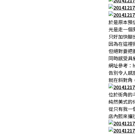
於是原本預估
光是走一個男
只好加快腳
因為在這裡
但絕對要把
同時感受具備
網址參考：http
告別令人感度
就在斜對角，
位於街角的斗
純然美式的
從只有我一個
店內熙來攘