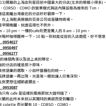
013)開幕的上海店則是目前中國最大的分店(北京的規模小得多)
0．CORSO．COMO 的營業模式與店內陳設極為推崇的 Tim，
過這距離台灣最近的分店好好觀摩一下，
，在上海較具規模的百貨公司或是購物商場，
是早開晚闔，就連這裡也不例外，
m – 10 pm，一樓的cafe則更是驚人的 8 am – 10 pm，
來喝杯咖啡醒神一下，10 點一到就能從容的入店遊逛，好不愜意
fe 的幾個角落以及送上桌的陣仗，
海的分店的確是原汁原味，
裝修語彙的選取，小自杯盤糖包的統一，
品牌語彙一再出現，光是第一眼就讓人印象深刻，
亂倒更想往細節處鑽去。
只有 cafe 是這樣的風格那就大錯特錯了，
米蘭的此所本來就以其獨特的美感而受到矚目，
colette 而米蘭有 10．CORSO．COMO，