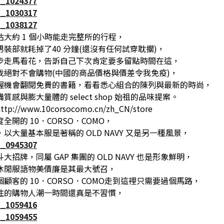
大約 1 個小時能走完整所的行程，
裝部就耗掉了40 分鐘(還沒有任何試穿耽擱)，
步走馬看花，告訴自己下次肯定要多留點時間在這，
我絕對不會購物(中國的商品價格與價差令我免疫)，
握機會翻閱免費的書籍，看看悉心組合的陳列與最新的時尚，
質感與膨大量體的 select shop 始祖的品味提案。
://www.10corsocomo.cn/zh_CN/store
全開的 10．CORSO．COMO，
以大量基本服是著稱的 OLD NAVY 又是另一種風景，
大招牌，同屬 GAP 集團的 OLD NAVY 也是形象鮮明，
休閒服語物美價廉是其最大號召，
顧客的 10．CORSO．COMO走到這裡只需要過個馬路，
往的購物人潮一時間還真是不習慣，