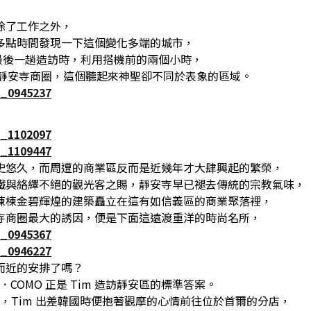
除了工作之外，
多點時間發現一下這個變化多端的城市，
 年最後一趟造訪時，利用搭機前的兩個小時，
到了靜安寺商圈，這個聽起來神聖卻不同於表象的區域。
史悠久，而周遭的商業區反而是近幾年才大肆興起的繁榮，
鐵與絡繹不絕的觀光客之賜，靜安寺早已褪去傳統的宗教氣味，
棟棟金碧輝煌的建築矗立在這有如信義區的商業聚落裡，
寺商圈最大的誘因，便是下面這遠渡重洋的時尚名所，
而近的安排了嗎？
O．COMO 正是 Tim 造訪靜安區的標準答案。
前，Tim 出差韓國時便抱著觀摩的心情前往位於首爾的分店，