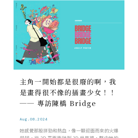
主角一開始都是很廢的啊，我
是畫得很不像的插畫少女！！
── 專訪陳橋 Bridge
Aug.08.2024
她感覺那股拼勁和熱血，像一顆迎面而來的火爆
殺球，從 2D 平面衝破到 3D 世界裡，擊中她的