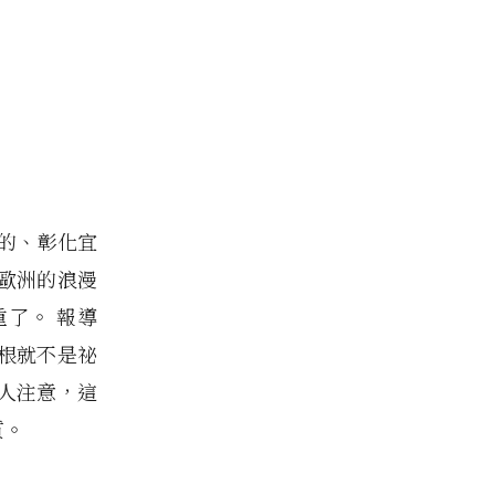
的、彰化宜
歐洲的浪漫
了。 報導
根就不是祕
人注意，這
質。