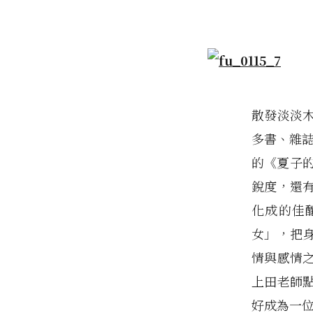
散發淡淡
多書、雜誌
的《夏子
銳度，還
化成的佳
女」，把
情與感情
上田老師
好成為一