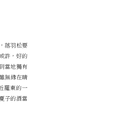
，落羽松要
或許，好的
到當地獨有
雖無緣在晴
近羅東的一
部夏子的酒當