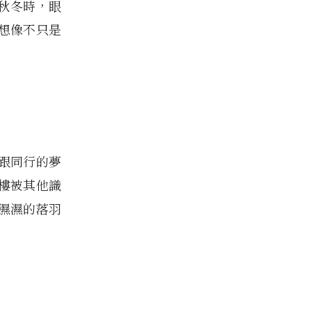
，秋冬時，眼
想像不只是
跟同行的夢
樓被其他識
濕濕的落羽