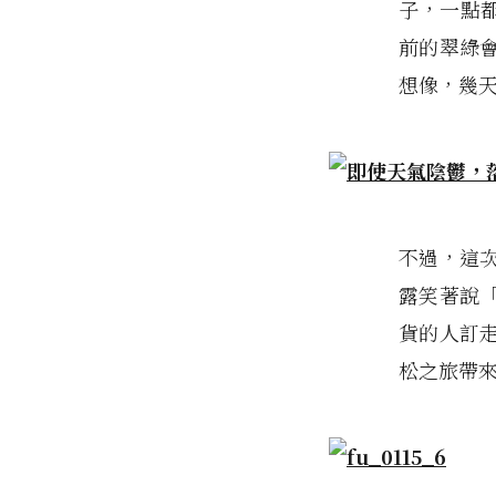
子，一點都
前的翠綠
想像，幾
不過，這
露笑著說
貨的人訂
松之旅帶