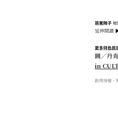
芭蕉院子
地
延伸閱讀 
更多特色民
圖╱丹肯
in CU
創用授權，