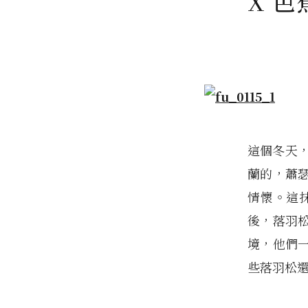
X 芭
這個冬天
蘭的，蕭
情懷。這
後，落羽
境，他們
些落羽松