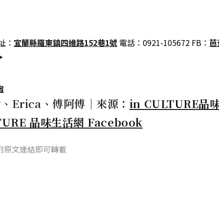
址：
宜蘭縣羅東鎮四維路152巷1號
電話：0921-105672 FB：
芭
▶
宿
、Erica、傅阿傅｜來源：
in CULTURE
LTURE 品味生活網 Facebook
附原文連結即可轉載