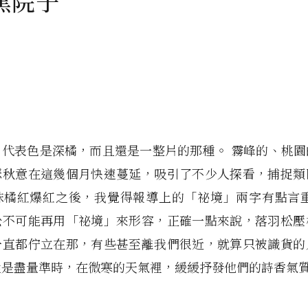
蕉院子
，代表色是深橘，而且還是一整片的那種。 霧峰的、桃園
瑟秋意在這幾個月快速蔓延，吸引了不少人探看，捕捉類
抹橘紅爆紅之後，我覺得報導上的「祕境」兩字有點言重
松不可能再用「祕境」來形容，正確一點來說，落羽松壓
一直都佇立在那，有些甚至離我們很近，就算只被識貨的
還是盡量準時，在微寒的天氣裡，緩緩抒發他們的詩香氣