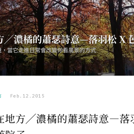
市
Feb.12.2015
在地方╱濃橘的蕭瑟詩意—落