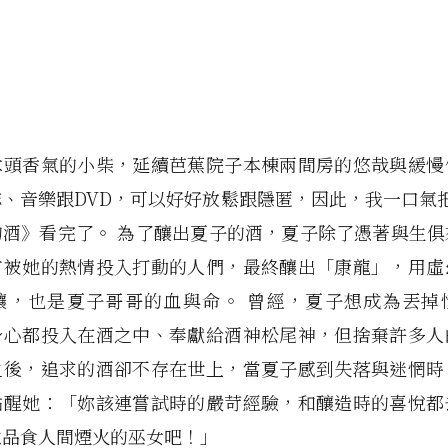
木頭香氣的小柴，延續芭蕉院子本棟兩間房的悠哉與緩慢
、音樂跟DVD，可以好好放鬆跟隱匿，因此，我一口氣把E
的酒》看完了。 為了釀出夏子的酒，夏子除了憑著與生俱
有被她的熱情投入打動的人們，最終釀出「康龍」，用虛
釀，也是夏子哥哥的血與命。 曾經，夏子想成為丟掉
身心都投入在酒之中、奉獻給酒神松尾神，但捨棄許多人
之後，追求的酒卻不存在世上，當夏子感到失落與迷惘時
點醒她：「妳該連嘗試時的嚴苛經驗，和釀造時的喜悅都
位品食人間煙火的巫女吧！」