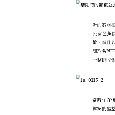
近的落羽松
民宿芭蕉
歡，而且名
間取名落羽
一整排的
當時住在
靠窗的座