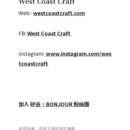
West Coast Craft
Web:
westcoastcraft.com
FB:
West Coast Craft
instagram:
www.instagram.com/wes
tcoastcraft
加入
矽谷，BONJOUR 粉絲團
創用授權，附原文連結即可轉載