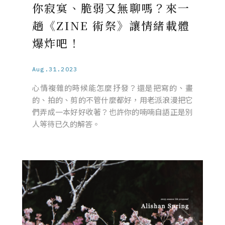
你寂寞、脆弱又無聊嗎？來一
趟《ZINE 術祭》讓情緒載體
爆炸吧！
Aug.31.2023
心情複雜的時候能怎麼抒發？還是把寫的、畫
的、拍的、剪的不管什麼都好，用老派浪漫把它
們弄成一本好好收著？也許你的喃喃自語正是別
人等待已久的解答。