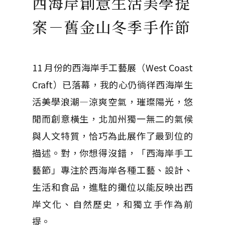
西海岸創意生活美學提
案－舊金山冬季手作節
11 月份的西海岸手工藝展（West Coast
Craft）已落幕，我的心仍徜徉西海岸生
活美學浪潮—涼爽空氣，璀璨陽光，悠
閒而創意橫生，北加州獨一無二的氣候
與人文特質，恰巧為此展作了最到位的
描述。對，你想得沒錯，「西海岸手工
藝節」專注於西海岸各種工藝、設計、
生活和食品，進駐的攤位以能反映出西
岸文化、自然歷史，和獨立手作為前
提。