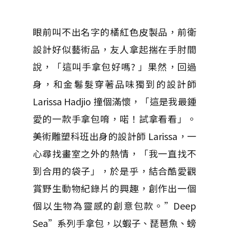
眼前叫不出名字的橘紅色皮製品，前衛
設計好似藝術品，友人拿起揣在手肘間
說，「這叫手拿包好嗎? 」果然，回過
身，和金鬈髮穿著品味獨到的設計師
Larissa Hadjio 撞個滿懷，「這是我最鍾
愛的一款手拿包唷，喏！試拿看看」。
美術雕塑科班出身的設計師 Larissa，一
心尋找畫室之外的熱情，「我一直找不
到合用的袋子」，於是乎，結合酷愛觀
賞野生動物紀錄片的興趣，創作出一個
個以生物為靈感的創意包款。”Deep
Sea”系列手拿包，以蝦子、琵琶魚、螃