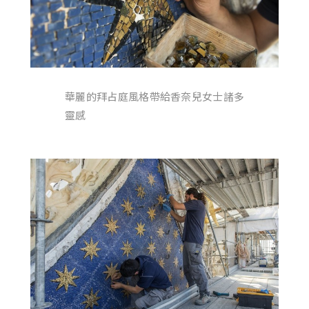
華麗的拜占庭風格帶給香奈兒女士諸多
靈感