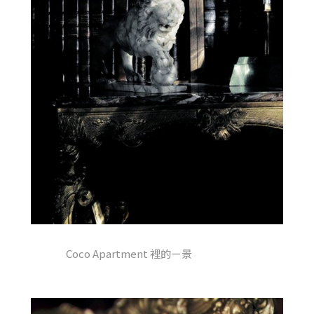
Coco Apartment 裡的ㄧ景