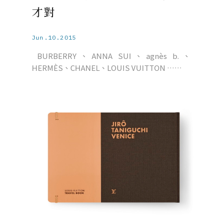
才對
Jun.10.2015
BURBERRY、ANNA SUI、agnès b.、
HERMÈS、CHANEL、LOUIS VUITTON ……