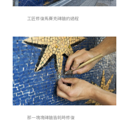
工匠修復馬賽克磚牆的過程
那一塊塊磚牆皆耗時修復