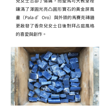
兒女士忘卻了傷痛，而聖馬可大教堂裡
鑲滿了渾圓光亮凸圓形寶石的黃金屏風
畫（Pala d’Oro）與外頭的馬賽克磚牆
更啟發了香奈兒女士日後對拜占庭風格
的喜愛與創作。