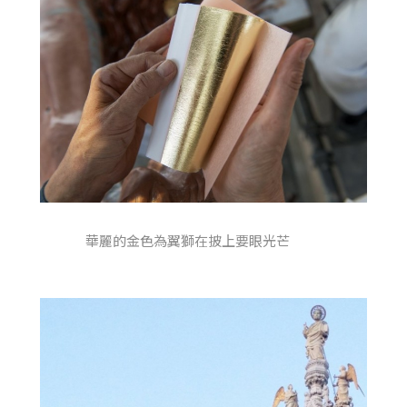
華麗的金色為翼獅在披上要眼光芒