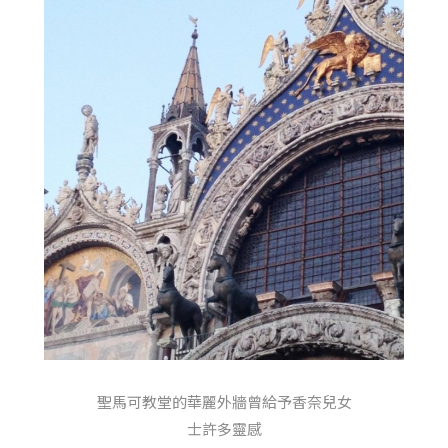
聖馬可教堂的華麗外牆曾給予香奈兒女
士許多靈感