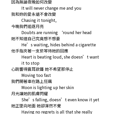
因為無論夜晚如何改變
It will never change me and you
我和妳的愛永遠不會改變
Chasing it tonight,
今晚我們追逐月亮
Doubts are running ‘round her head
她不知道自己究竟想不想要
He’s waiting, hides behind a cigarette
他手指夾著一支菸等待她的回應
Heart is beating loud, she doesn’t want
it to stop
心跳響得震耳欲聾 她不希望那停止
Moving too fast
我們開著車在路上狂飆
Moon is lighting up her skin
月光讓她的肌膚閃耀
She’s falling, doesn’t even know it yet
她正墜向地面 她卻渾然不覺
Having no regrets is all that she really