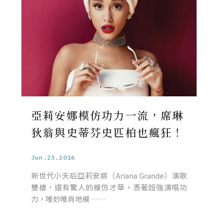
亞莉安娜模仿功力一流，席琳
狄翁與史蒂芬史匹柏也瘋狂！
Jun.23.2016
新世代小天后亞莉安娜（Ariana Grande）演歌
雙棲，還有驚人的模仿才華，憑著超強演唱功
力，唯妙唯肖地模 ……