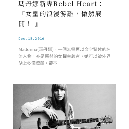
瑪丹娜新專Rebel Heart：
『女皇的浪漫游離，傲然展
開！ 』
Dec.18.2016
Madonna(瑪丹娜)，一個無需再以文字贅述的名
流人物，亦是顯赫的女權主義者，她可以被外界
貼上多個標籤，卻不 ……